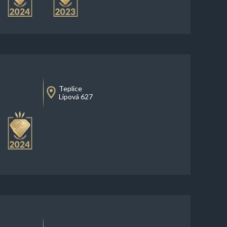
Teplice
Lípová 627