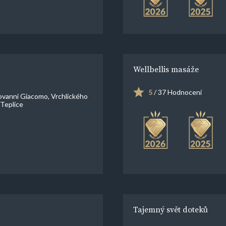
Wellbellis masáže
5
/ 37 Hodnocení
ovanni Giacomo, Vrchlického
Teplice
Tajemný svět doteků