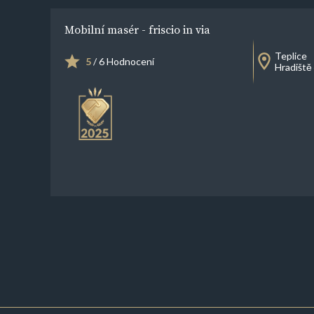
Mobilní masér - friscio in via
Teplice
5
/ 6 Hodnocení
Hradiště