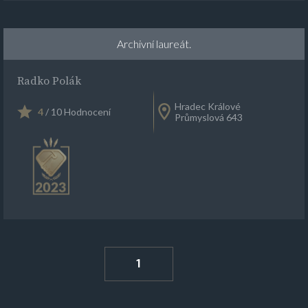
Archivní laureát.
Radko Polák
Hradec Králové
4
/ 10 Hodnocení
Průmyslová 643
1