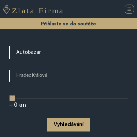
Přihlaste se do soutěže
+
0
km
Vyhledávání