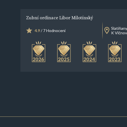
Zubní ordinace Libor Milotínský
Slatiňan
4.9
/ 7 Hodnocení
K Vlčno