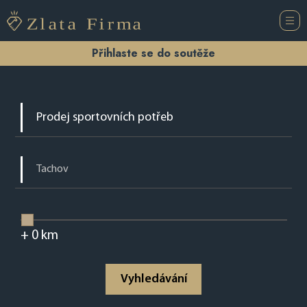
Přihlaste se do soutěže
+
0
km
Vyhledávání