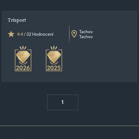
Trisport
Tachov
4.4
/ 32 Hodnocení
Tachov
1