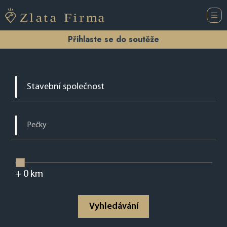
Přihlaste se do soutěže
+
0
km
Vyhledávání