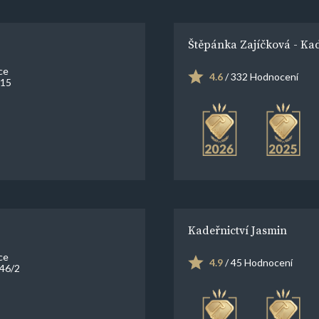
Štěpánka Zajíčková - Kad
ce
4.6
/ 332 Hodnocení
 15
Kadeřnictví Jasmin
ce
4.9
/ 45 Hodnocení
46/2