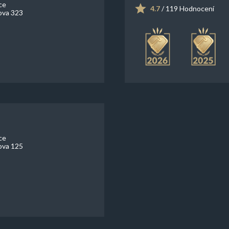
ce
4.7
/ 119 Hodnocení
ova 323
ce
ova 125