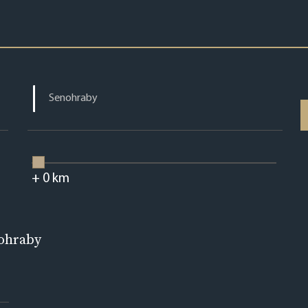
+
0
km
nohraby