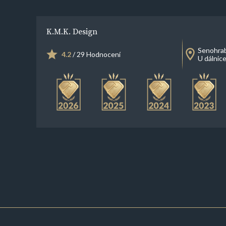
K.M.K. Design
Senohra
4.2
/ 29 Hodnocení
U dálnic