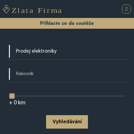
Přihlaste se do soutěže
+
0
km
Vyhledávání