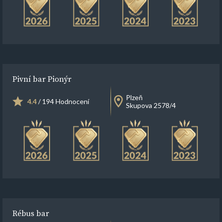
Pivní bar Pionýr
Plzeň
4.4
/ 194 Hodnocení
Skupova 2578/4
Rébus bar