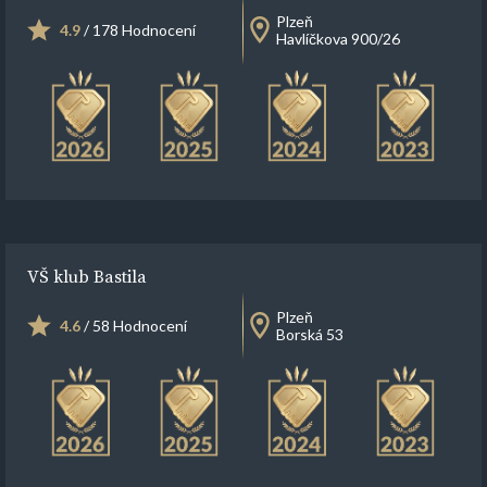
Plzeň
4.9
/ 178 Hodnocení
Havlíčkova 900/26
VŠ klub Bastila
Plzeň
4.6
/ 58 Hodnocení
Borská 53