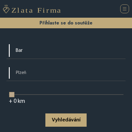
Přihlaste se do soutěže
+
0
km
Vyhledávání