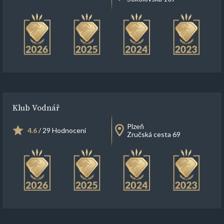
Klub Vodnář
Plzeň
4.6
/ 29 Hodnocení
Zručská cesta 69