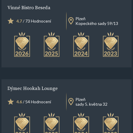
Vinné Bistro Beseda
Plzeň
4.7
/ 73 Hodnocení
Kopeckého sady 59/13
Dýmec Hookah Lounge
Plzeň
4.6
/ 54 Hodnocení
sady 5. května 32