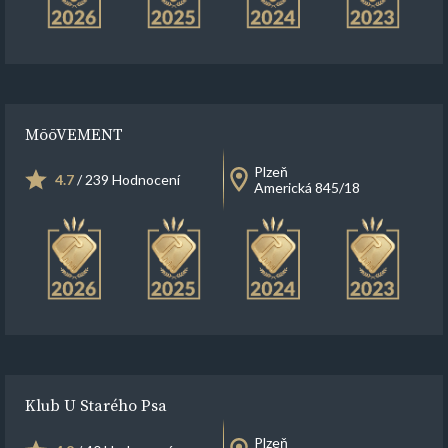
MōōVEMENT
Plzeň
4.7
/ 239 Hodnocení
Americká 845/18
Klub U Starého Psa
Plzeň