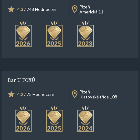
Plzeň
4.3
/ 748 Hodnocení
Americká 11
Bar U FOXŮ
Plzeň
4.2
/ 75 Hodnocení
Klatovská třída 108