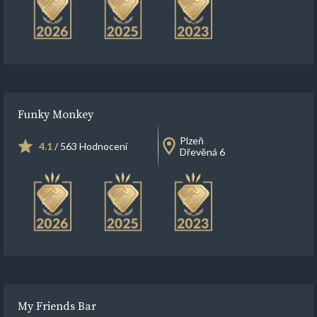
Funky Monkey
Plzeň
4.1
/ 563 Hodnocení
Dřevěná 6
My Friends Bar