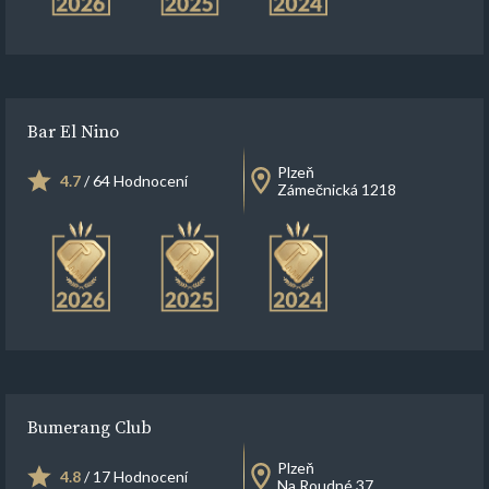
Bar El Nino
Plzeň
4.7
/ 64 Hodnocení
Zámečnická 1218
Bumerang Club
Plzeň
4.8
/ 17 Hodnocení
Na Roudné 37