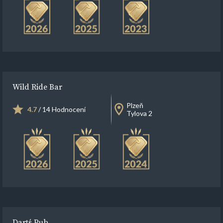
Wild Ride Bar
Plzeň
4.7
/ 14 Hodnocení
Tylova 2
Dart´s Pub