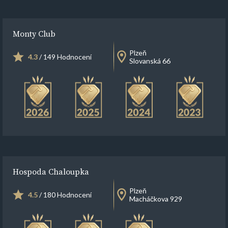
Monty Club
Plzeň
4.3
/ 149 Hodnocení
Slovanská 66
Hospoda Chaloupka
Plzeň
4.5
/ 180 Hodnocení
Macháčkova 929