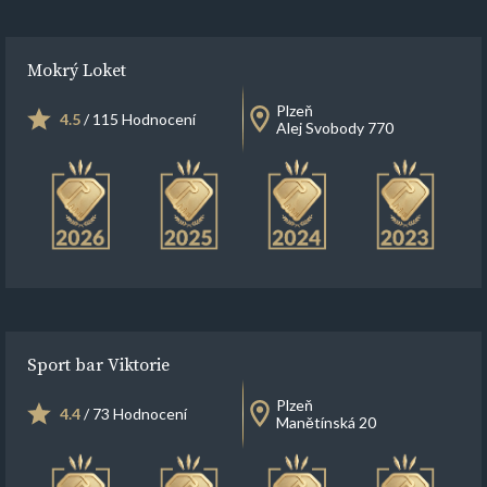
Mokrý Loket
Plzeň
4.5
/ 115 Hodnocení
Alej Svobody 770
Sport bar Viktorie
Plzeň
4.4
/ 73 Hodnocení
Manětínská 20