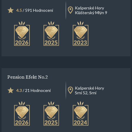
Kašperské Hory
4.5
/ 591 Hodnocení
Klášterský Mlýn 9
Pension Efekt No.2
Kašperské Hory
4.3
/ 21 Hodnocení
Srní 52, Srní