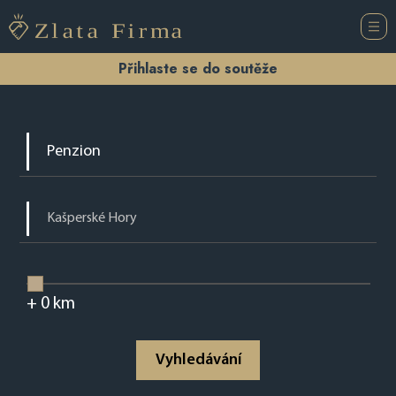
Přihlaste se do soutěže
+
0
km
Vyhledávání