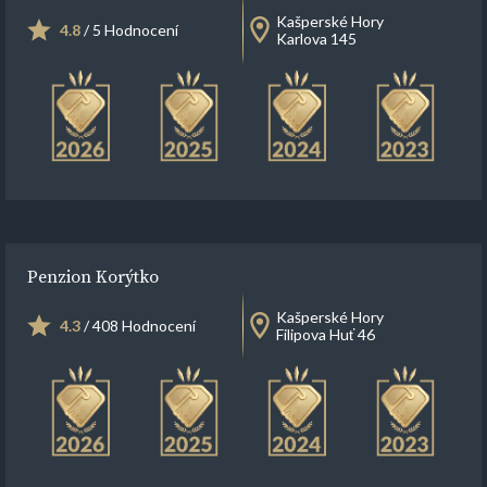
Kašperské Hory
4.8
/ 5 Hodnocení
Karlova 145
Penzion Korýtko
Kašperské Hory
4.3
/ 408 Hodnocení
Filipova Huť 46