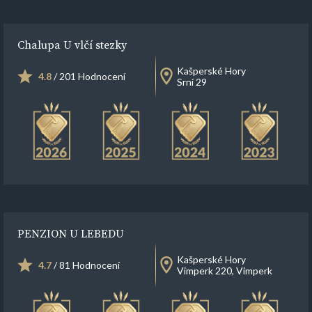
Chalupa U vlčí stezky
Kašperské Hory
4.8
/ 201 Hodnocení
Srní 29
PENZION U LEBEDU
Kašperské Hory
4.7
/ 81 Hodnocení
Vimperk 220, Vimperk