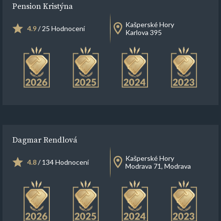
Pension Kristýna
Kašperské Hory
4.9
/ 25 Hodnocení
Karlova 395
Dagmar Rendlová
Kašperské Hory
4.8
/ 134 Hodnocení
Modrava 71, Modrava