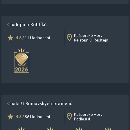
Chalupa u Rohlíků
Kašperské Hory
4.6
/ 11 Hodnocení
Rejštejn 3, Rejštejn
Chata U Šumavských pramenů
Kašperské Hory
4.8
/ 86 Hodnocení
Podlesí 4