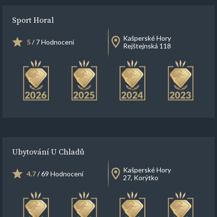
Sport Horal
Kašperské Hory
5
/ 7 Hodnocení
Rejštejnská 118
Ubytování U Chladů
Kašperské Hory
4.7
/ 69 Hodnocení
27, Korýtko