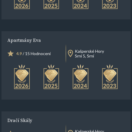
Apartmány Eva
Kašperské Hory
4.9
/ 15 Hodnocení
Srní 5, Srní
Dračí Skály
Kašperské Hory