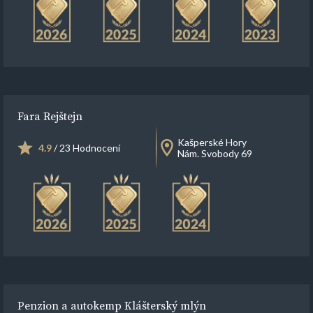
Fara Rejštejn
Kašperské Hory
4.9
/ 23 Hodnocení
Nám. Svobody 69
Penzion a autokemp Klášterský mlýn