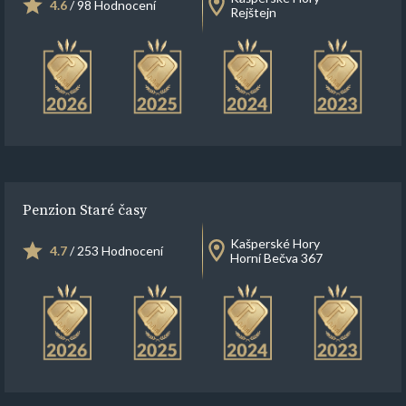
4.6
/ 98 Hodnocení
Rejštejn
Penzion Staré časy
Kašperské Hory
4.7
/ 253 Hodnocení
Horní Bečva 367