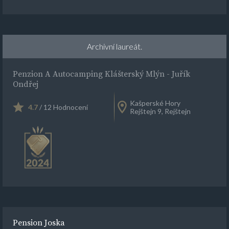
Archivní laureát.
Penzion A Autocamping Klášterský Mlýn - Juřík
Ondřej
Kašperské Hory
4.7
/ 12 Hodnocení
Rejštejn 9, Rejštejn
Pension Joska