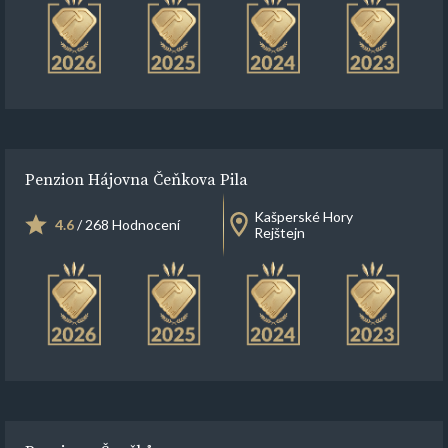
Penzion Hájovna Čeňkova Pila
Kašperské Hory
4.6
/ 268 Hodnocení
Rejštejn