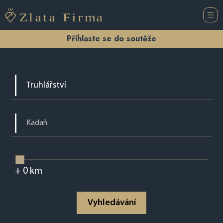
Přihlaste se do soutěže
+
0
km
Vyhledávání