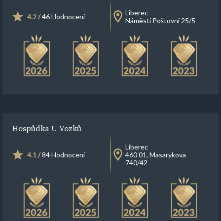
Liberec
4.2
/ 46 Hodnocení
Náměstí Poštovní 25/5
Hospůdka U Vozků
Liberec
4.1
/ 84 Hodnocení
460 01, Masarykova
740/42