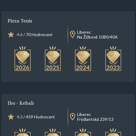
Pizza Tenis
Liberec
4.6
/ 70 Hodnocení
Na Žižkově 1080/40A
Ibo - Kebab
Liberec
4.3
/ 459 Hodnocení
Frýdlantská 239/13