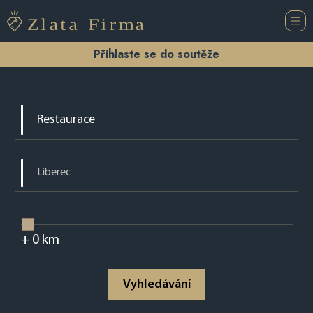
Přihlaste se do soutěže
+
0
km
Vyhledávání