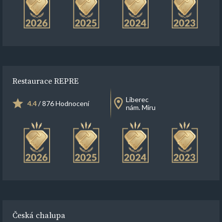
Restaurace REPRE
Liberec
4.4
/ 876 Hodnocení
nám. Míru
Česká chalupa