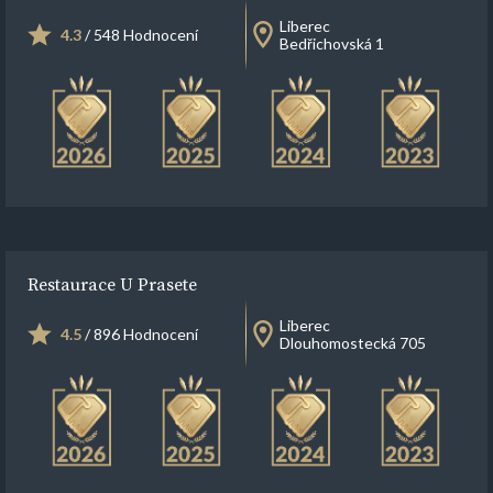
Liberec
4.3
/ 548 Hodnocení
Bedřichovská 1
Restaurace U Prasete
Liberec
4.5
/ 896 Hodnocení
Dlouhomostecká 705