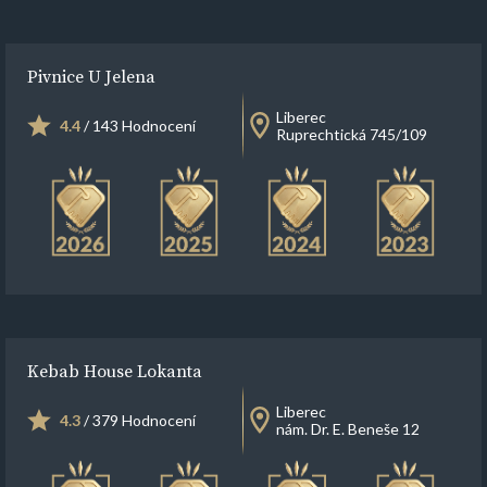
Pivnice U Jelena
Liberec
4.4
/ 143 Hodnocení
Ruprechtická 745/109
Kebab House Lokanta
Liberec
4.3
/ 379 Hodnocení
nám. Dr. E. Beneše 12