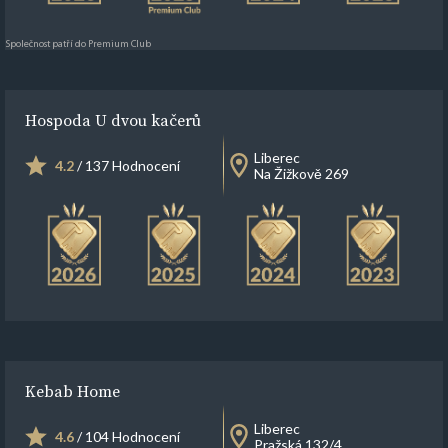
Společnost patří do Premium Club
Hospoda U dvou kačerů
Liberec
4.2
/ 137 Hodnocení
Na Žižkově 269
Kebab Home
Liberec
4.6
/ 104 Hodnocení
Pražská 132/4