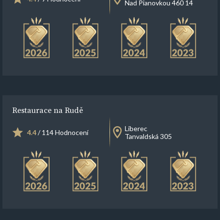
Nad Pianovkou 460 14
Restaurace na Rudě
Liberec
4.4
/ 114 Hodnocení
Tanvaldská 305