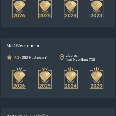
Mojžíšův pramen
Liberec
4.3
/ 282 Hodnocení
Nad Kyselkou 738
Restaurace U Dobráka