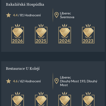
Bakalářská Hospúdka
Liberec
4.4
/ 81 Hodnocení
Švermova
Restaurace U Kolejí
Liberec
4.6
/ 62 Hodnocení
Dlouhý Most 193, Dlouhý
Most