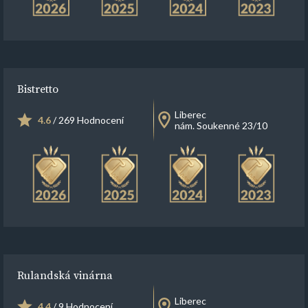
Bistretto
Liberec
4.6
/ 269 Hodnocení
nám. Soukenné 23/10
Rulandská vinárna
Liberec
4.4
/ 9 Hodnocení