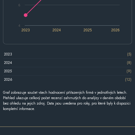
6
4
2023
2024
2025
2026
2023
(5)
2024
(8)
2025
(9)
2026
(12)
Graf zobrazuje součet všech hodnocení přiřazených firmě v jednotlivých letech.
Přehled ukazuje celkový počet recenzí zahrnutých do analýzy v daném období
bez ohledu na jejich zdroj. Data jsou uvedena pro roky, pro které byly k dispozici
kompletní informace.