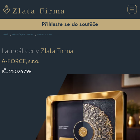
Přihlaste se do soutěže
A-FORCE, s.r.o.
Domů
Reklamní agentura Most
Laureát ceny
Zlatá Firma
A-FORCE, s.r.o.
IČ:
25026798