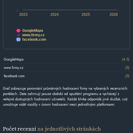
1
2023
2024
2025
2026
GoogleMaps
www.firmy.cz
facebook.com
GoogleMaps
(4.5)
www.firmy.cz
(5)
facebook.com
(5)
Graf zobrazuje porovnání průměrných hodnocení firmy na vybraných recenzních
portálech. Data zahrnují pouze období od spuštění programu a vycházejí z
veřejně dostupných hodnocení uživatelů. Každá křivka odpovídá jiné službě, což
umožňuje vidět rozdíly v úrovni hodnocení mezi jednotlivými platformami.
Počet recenzí
na jednotlivých stránkách