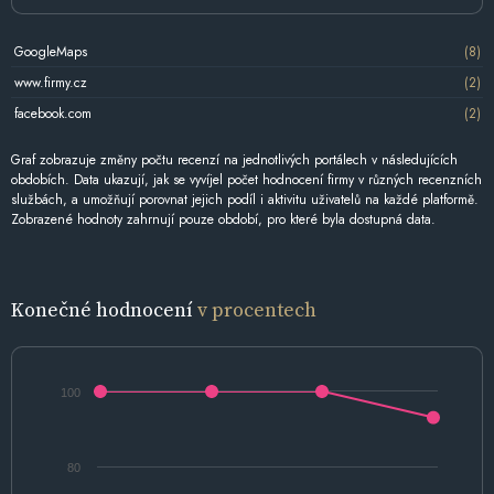
GoogleMaps
(8)
www.firmy.cz
(2)
facebook.com
(2)
Graf zobrazuje změny počtu recenzí na jednotlivých portálech v následujících
obdobích. Data ukazují, jak se vyvíjel počet hodnocení firmy v různých recenzních
službách, a umožňují porovnat jejich podíl i aktivitu uživatelů na každé platformě.
Zobrazené hodnoty zahrnují pouze období, pro které byla dostupná data.
Konečné hodnocení
v procentech
100
80