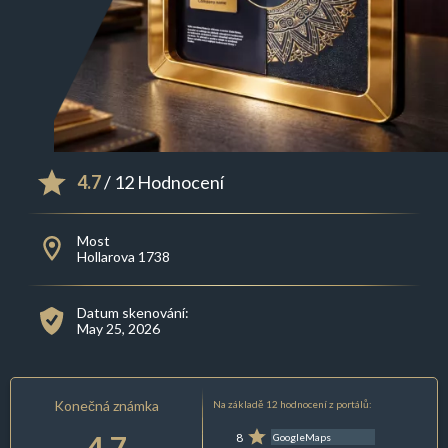
4.7
/ 12 Hodnocení
Most
Hollarova 1738
Datum skenování:
May 25, 2026
Konečná známka
Na základě 12 hodnocení z portálů:
4.7
8
GoogleMaps