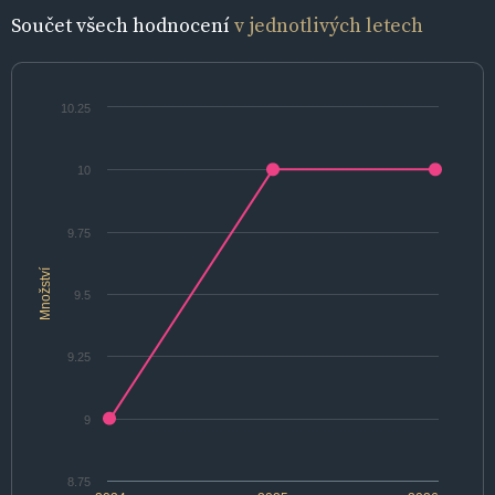
Součet všech hodnocení
v jednotlivých letech
10.25
10
9.75
Množství
9.5
9.25
9
8.75