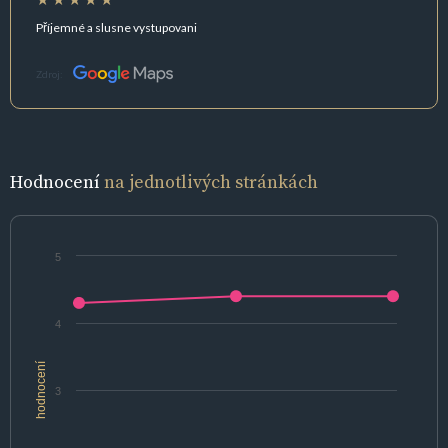
Příjemné a slusne vystupovani
Zdroj:
Hodnocení
na jednotlivých stránkách
5
4
hodnocení
3