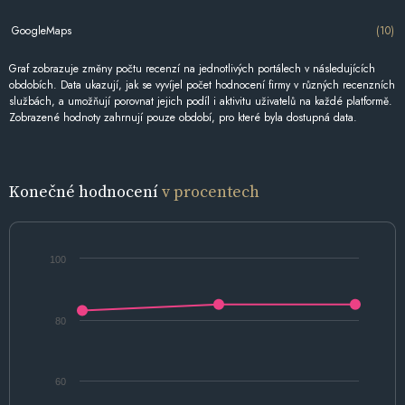
GoogleMaps
(10)
Graf zobrazuje změny počtu recenzí na jednotlivých portálech v následujících
obdobích. Data ukazují, jak se vyvíjel počet hodnocení firmy v různých recenzních
službách, a umožňují porovnat jejich podíl i aktivitu uživatelů na každé platformě.
Zobrazené hodnoty zahrnují pouze období, pro které byla dostupná data.
Konečné hodnocení
v procentech
100
80
60