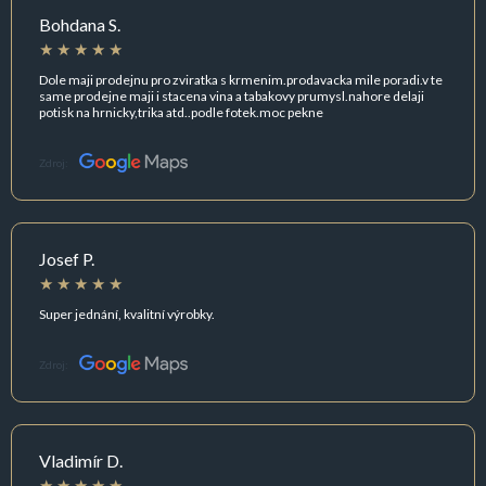
Bohdana S.
Dole maji prodejnu pro zviratka s krmenim.prodavacka mile poradi.v te
same prodejne maji i stacena vina a tabakovy prumysl.nahore delaji
potisk na hrnicky,trika atd..podle fotek.moc pekne
Zdroj:
Josef P.
Super jednání, kvalitní výrobky.
Zdroj:
Vladimír D.