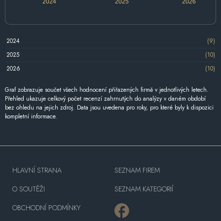
2024
2025
2026
2024
(9)
2025
(10)
2026
(10)
Graf zobrazuje součet všech hodnocení přiřazených firmě v jednotlivých letech.
Přehled ukazuje celkový počet recenzí zahrnutých do analýzy v daném období
bez ohledu na jejich zdroj. Data jsou uvedena pro roky, pro které byly k dispozici
kompletní informace.
HLAVNÍ STRANA
SEZNAM FIREM
O SOUTĚŽI
SEZNAM KATEGORIÍ
OBCHODNÍ PODMÍNKY