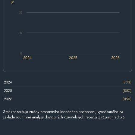
%
40
20
0
2024
2025
2026
2024
(83%)
2025
(85%)
2026
(85%)
Graf znázorňuje změny procentního konečného hodnocení, vypočítaného na
základě souhrnné analýzy dostupných uživatelských recenzí z různých zdrojů.