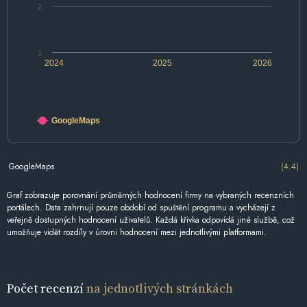
2
1
2024
2025
2026
GoogleMaps
GoogleMaps
(4.4)
Graf zobrazuje porovnání průměrných hodnocení firmy na vybraných recenzních
portálech. Data zahrnují pouze období od spuštění programu a vycházejí z
veřejně dostupných hodnocení uživatelů. Každá křivka odpovídá jiné službě, což
umožňuje vidět rozdíly v úrovni hodnocení mezi jednotlivými platformami.
Počet recenzí
na jednotlivých stránkách