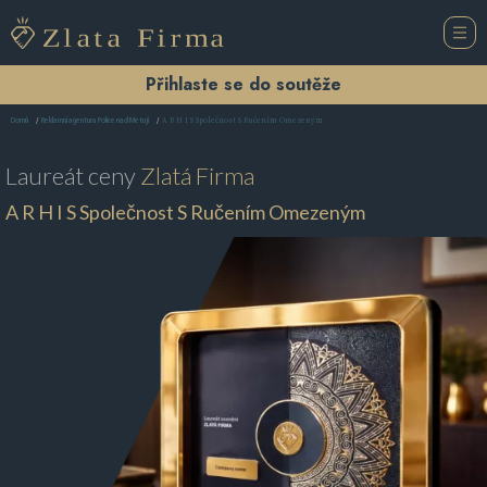
Přihlaste se do soutěže
A R H I S Společnost S Ručením Omezeným
Domů
Reklamní agentura Police nad Metují
Laureát ceny
Zlatá Firma
A R H I S Společnost S Ručením Omezeným