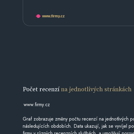
www.firmy.cz
Počet recenzí
na jednotlivých stránkách
www.firmy.cz
Graf zobrazuje změny počtu recenzí na jednotlivých po
následujících obdobích. Data ukazují, jak se vyvíjel 
firmy v různých recenzních službách, a umožňují porovn