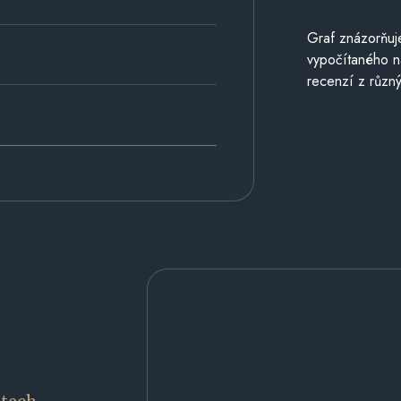
Graf znázorňu
vypočítaného n
recenzí z různý
etech