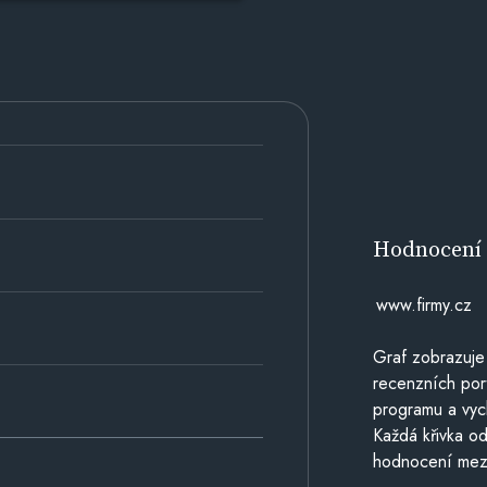
Hodnocen
www.firmy.cz
Graf zobrazuje
recenzních por
programu a vyc
Každá křivka od
hodnocení mezi 