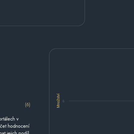
Množství
6
(6)
rtálech v
počet hodnocení
at jejich podíl