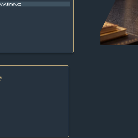
w.firmy.cz
y