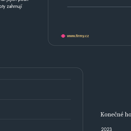
oty zahrnují
www.firmy.cz
Konečné h
2023