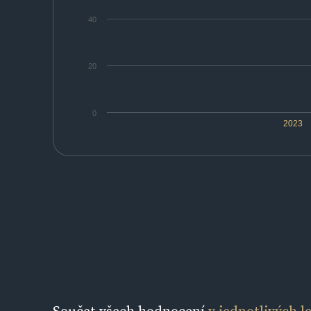
40
20
0
2023
Součet všech hodnocení
v jednotlivých l