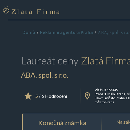
ABA, spol. s r.o
Domů
Reklamní agentura Praha
Laureát ceny
Zlatá Firm
ABA, spol. s r.o.
Vlašská 15/349
Praha 1-Malá Strana, o
5
/ 6 Hodnocení
Hlavní město Praha, Hl
město Praha
Konečná známka
Na zák