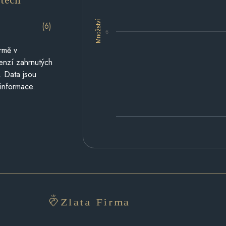
Množství
(6)
6
rmě v
cenzí zahrnutých
. Data jsou
 informace.