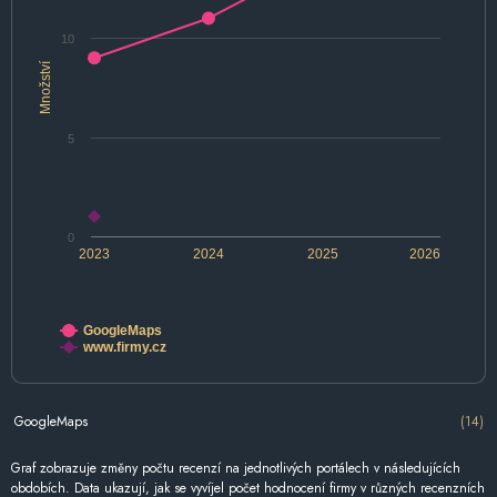
10
Množství
5
0
2023
2024
2025
2026
GoogleMaps
www.firmy.cz
GoogleMaps
(14)
Graf zobrazuje změny počtu recenzí na jednotlivých portálech v následujících
obdobích. Data ukazují, jak se vyvíjel počet hodnocení firmy v různých recenzních