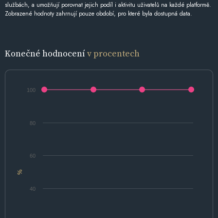
službách, a umožňují porovnat jejich podíl i aktivitu uživatelů na každé platformě.
Zobrazené hodnoty zahrnují pouze období, pro které byla dostupná data.
Konečné hodnocení
v procentech
100
80
60
%
40