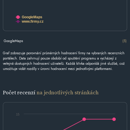
GoogleMaps
www.firmy.cz
GoogleMaps
(5)
Graf zobrazuje porovnání průměrných hodnocení firmy na vybraných recenzních
portálech. Data zahrnují pouze období od spuštění programu a vycházejí z
veřejně dostupných hodnocení uživatelů. Každá křivka odpovídá jiné službě, což
umožňuje vidět rozdíly v úrovni hodnocení mezi jednotlivými platformami.
Počet recenzí
na jednotlivých stránkách
15