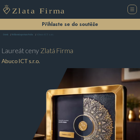
Přihlaste se do soutěže
Abuco ICT s.r.o.
Domů
Reklamní agentura Praha
Laureát ceny
Zlatá Firma
Abuco ICT s.r.o.