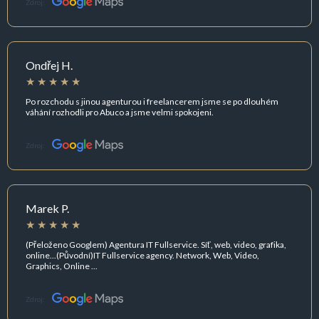
Zdroj:
Ondřej H.
Po rozchodu s jinou agenturou i freelancerem jsme se po dlouhém
váhání rozhodli pro Abuco a jsme velmi spokojeni.
Zdroj:
Marek P.
(Přeloženo Googlem) Agentura IT Fullservice. Síť, web, video, grafika,
online...(Původní)IT Fullservice agency. Network, Web, Video,
Graphics, Online ...
Zdroj: