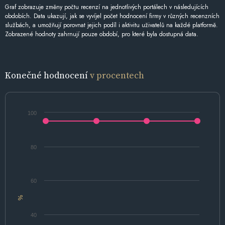
Graf zobrazuje změny počtu recenzí na jednotlivých portálech v následujících
obdobích. Data ukazují, jak se vyvíjel počet hodnocení firmy v různých recenzních
službách, a umožňují porovnat jejich podíl i aktivitu uživatelů na každé platformě.
Zobrazené hodnoty zahrnují pouze období, pro které byla dostupná data.
Konečné hodnocení
v procentech
100
80
60
%
40