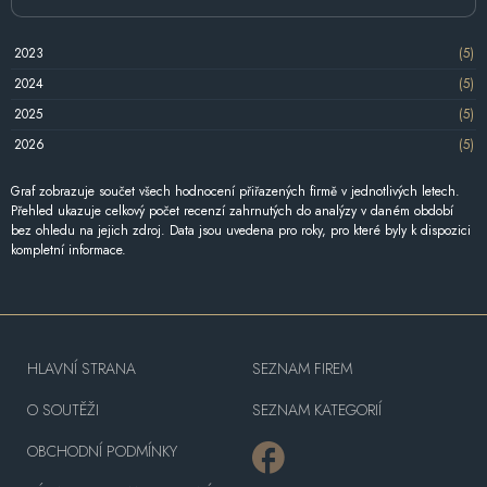
2023
(5)
2024
(5)
2025
(5)
2026
(5)
Graf zobrazuje součet všech hodnocení přiřazených firmě v jednotlivých letech.
Přehled ukazuje celkový počet recenzí zahrnutých do analýzy v daném období
bez ohledu na jejich zdroj. Data jsou uvedena pro roky, pro které byly k dispozici
kompletní informace.
HLAVNÍ STRANA
SEZNAM FIREM
O SOUTĚŽI
SEZNAM KATEGORIÍ
OBCHODNÍ PODMÍNKY