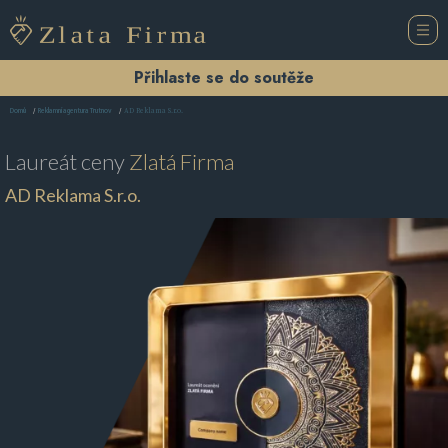
Přihlaste se do soutěže
AD Reklama S.r.o.
Domů
Reklamní agentura Trutnov
Laureát ceny
Zlatá Firma
AD Reklama S.r.o.