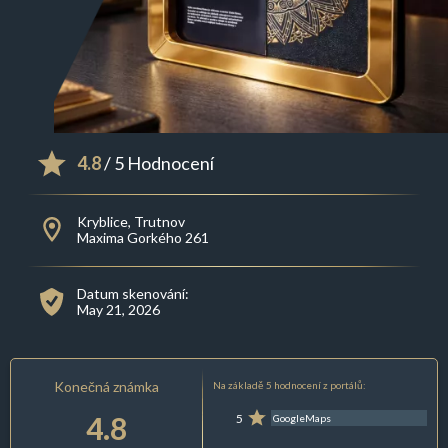
4.8
/ 5 Hodnocení
Kryblice, Trutnov
Maxima Gorkého 261
Datum skenování:
May 21, 2026
Konečná známka
Na základě 5 hodnocení z portálů:
4.8
5
GoogleMaps