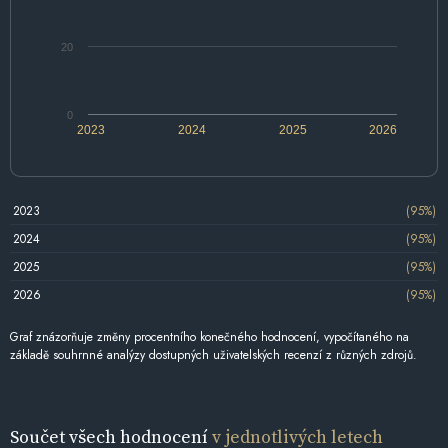
20
0
2023
2024
2025
2026
2023
(95%)
2024
(95%)
2025
(95%)
2026
(95%)
Graf znázorňuje změny procentního konečného hodnocení, vypočítaného na
základě souhrnné analýzy dostupných uživatelských recenzí z různých zdrojů.
Součet všech hodnocení
v jednotlivých letech