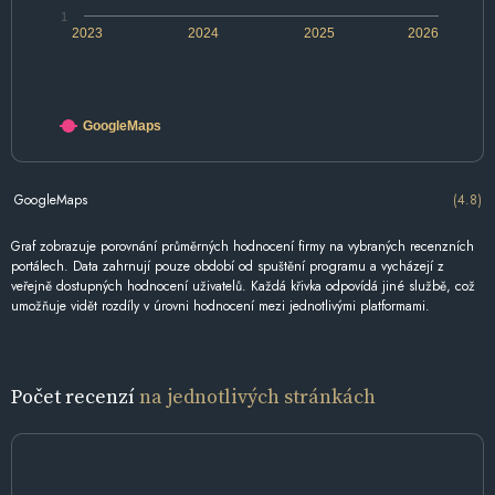
1
2023
2024
2025
2026
GoogleMaps
GoogleMaps
(4.8)
Graf zobrazuje porovnání průměrných hodnocení firmy na vybraných recenzních
portálech. Data zahrnují pouze období od spuštění programu a vycházejí z
veřejně dostupných hodnocení uživatelů. Každá křivka odpovídá jiné službě, což
umožňuje vidět rozdíly v úrovni hodnocení mezi jednotlivými platformami.
Počet recenzí
na jednotlivých stránkách