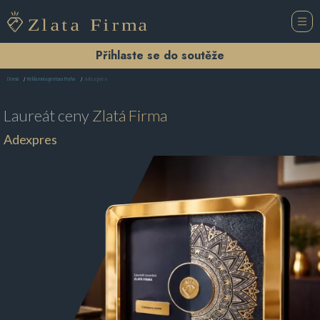
Přihlaste se do soutěže
Adexpres
Domů
Reklamní agentura Praha
Laureát ceny
Zlatá Firma
Adexpres