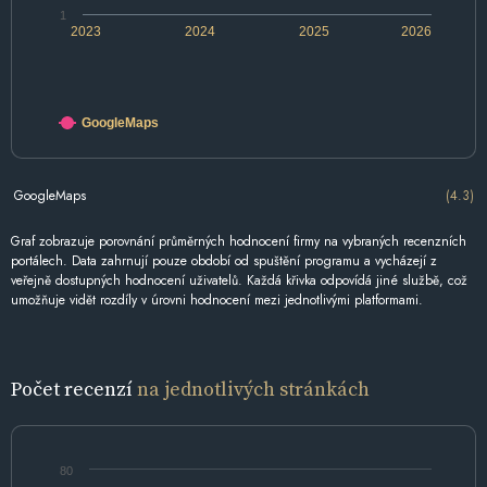
1
2023
2024
2025
2026
GoogleMaps
GoogleMaps
(4.3)
Graf zobrazuje porovnání průměrných hodnocení firmy na vybraných recenzních
portálech. Data zahrnují pouze období od spuštění programu a vycházejí z
veřejně dostupných hodnocení uživatelů. Každá křivka odpovídá jiné službě, což
umožňuje vidět rozdíly v úrovni hodnocení mezi jednotlivými platformami.
Počet recenzí
na jednotlivých stránkách
80