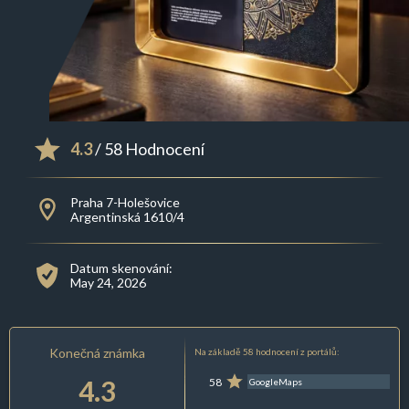
4.3
/ 58 Hodnocení
Praha 7-Holešovice
Argentinská 1610/4
Datum skenování:
May 24, 2026
Konečná známka
Na základě 58 hodnocení z portálů:
4.3
58
GoogleMaps