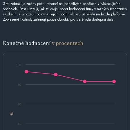
Graf zobrazuje změny počtu recenzí na jednotlivých portálech v následujících
obdobích. Data ukazují, jak se vyvíjel počet hodnocení firmy v různých recenzních
službách, a umožňují porovnat jejich podíl i aktivitu uživatelů na každé platformě.
Zobrazené hodnoty zahrnují pouze období, pro které byla dostupná data.
Konečné hodnocení
v procentech
100
80
60
%
40