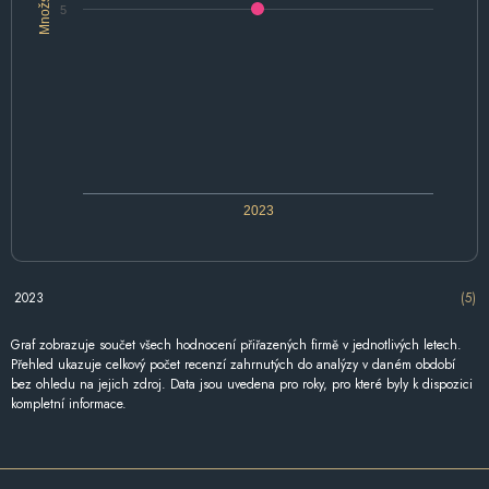
Množství
5
2023
2023
(5)
Graf zobrazuje součet všech hodnocení přiřazených firmě v jednotlivých letech.
Přehled ukazuje celkový počet recenzí zahrnutých do analýzy v daném období
bez ohledu na jejich zdroj. Data jsou uvedena pro roky, pro které byly k dispozici
kompletní informace.