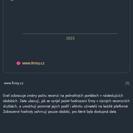
2023
www.firmy.cz
www.firmy.cz
(5)
Graf zobrazuje změny počtu recenzí na jednotlivých portálech v následujících
obdobích. Data ukazují, jak se vyvíjel počet hodnocení firmy v různých recenzních
službách, a umožňují porovnat jejich podíl i aktivitu uživatelů na každé platformě.
Zobrazené hodnoty zahrnují pouze období, pro které byla dostupná data.