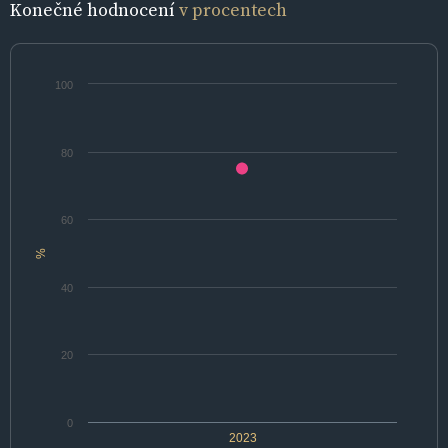
Konečné hodnocení
v procentech
100
80
60
%
40
20
0
2023