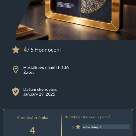
4
/ 5 Hodnocení
Hošťálkovo náměstí 136
Žatec
Datum skenování:
January 29, 2025
Konečná známka
Na základě 5 hodnocení z portálů:
4
5
www.firmy.cz