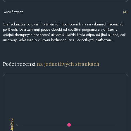
www.firmy.cz
(4)
Graf zobrazuje porovnání průměrných hodnocení firmy na vybraných recenzních
portálech. Data zahrnují pouze období od spuštění programu a vycházejí z
veřejně dostupných hodnocení uživatelů. Každá křivka odpovídá jiné službě, což
umožňuje vidět rozdíly v úrovni hodnocení mezi jednotlivými platformami.
Počet recenzí
na jednotlivých stránkách
Množství
5