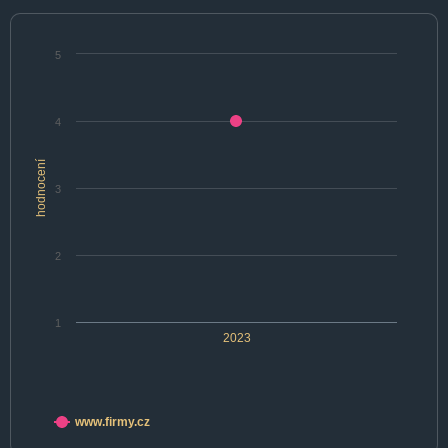
5
4
hodnocení
3
2
1
2023
www.firmy.cz