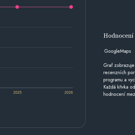
Hodnocen
GoogleMaps
Graf zobrazuje
recenzních por
programu a vyc
Každá křivka od
2025
2026
hodnocení mezi 