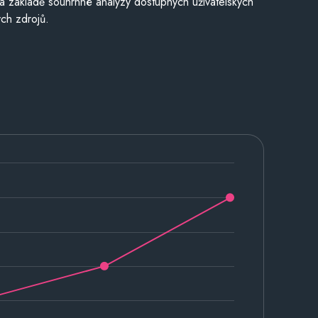
a základě souhrnné analýzy dostupných uživatelských
ch zdrojů.