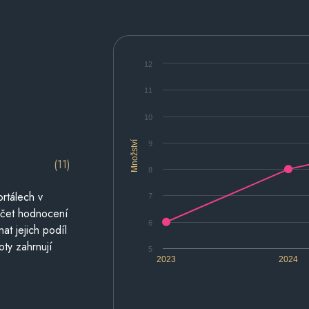
12
11
10
Množství
9
(11)
8
rtálech v
7
počet hodnocení
6
at jejich podíl
oty zahrnují
5
2023
2024