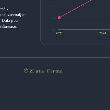
7
rmě v
cenzí zahrnutých
6
. Data jsou
 informace.
5
2023
2024