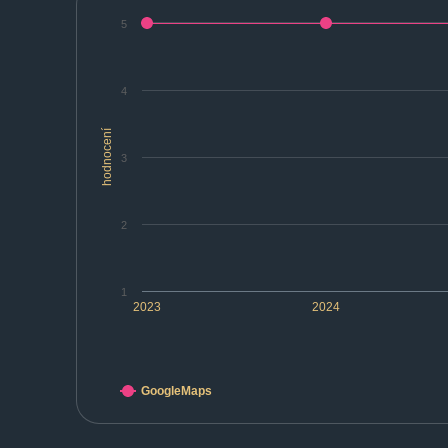
5
4
hodnocení
3
2
1
2023
2024
GoogleMaps