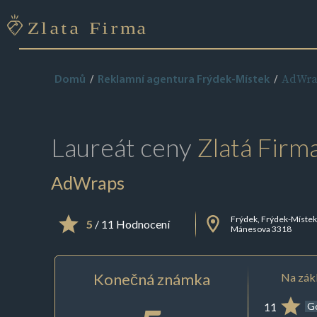
AdWra
Domů
Reklamní agentura Frýdek-Místek
Laureát ceny
Zlatá Firm
AdWraps
Frýdek, Frýdek-Míste
5
/ 11 Hodnocení
Mánesova 3318
Konečná známka
Na zákl
11
G