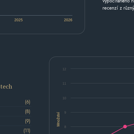
vypočítaného n
recenzí z různý
2025
2026
12
11
etech
10
(6)
(8)
9
Množství
(9)
8
(11)