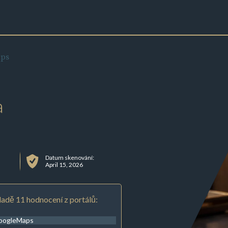
ps
a
k
Datum skenování:
April 15, 2026
adě 11 hodnocení z portálů:
oogleMaps