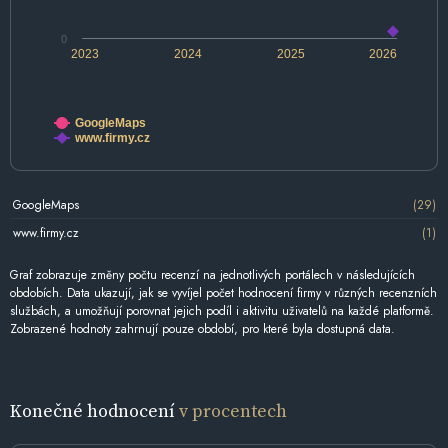
0
2023
2024
2025
2026
GoogleMaps
www.firmy.cz
GoogleMaps
(29)
www.firmy.cz
(1)
Graf zobrazuje změny počtu recenzí na jednotlivých portálech v následujících
obdobích. Data ukazují, jak se vyvíjel počet hodnocení firmy v různých recenzních
službách, a umožňují porovnat jejich podíl i aktivitu uživatelů na každé platformě.
Zobrazené hodnoty zahrnují pouze období, pro které byla dostupná data.
Konečné hodnocení
v procentech