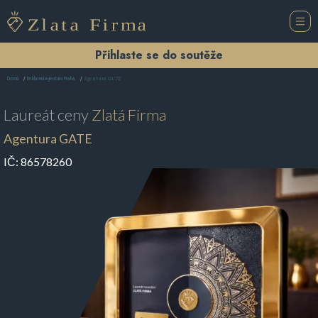
Přihlaste se do soutěže
Agentura GATE
Domů
Reklamní agentura Praha
Laureát ceny
Zlatá Firma
Agentura GATE
IČ:
86578260