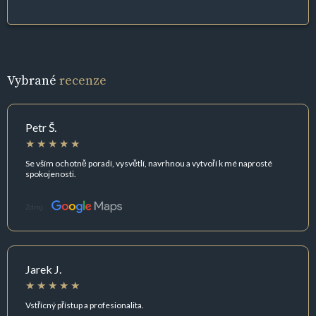
Vybrané
recenze
Petr Š.
Se vším ochotně poradí, vysvětlí, navrhnou a vytvoří k mé naprosté
spokojenosti.
Zdroj:
Jarek J.
Vstřícný přístup a profesionalita.