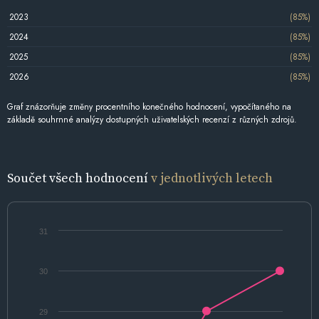
2023
(85%)
2024
(85%)
2025
(85%)
2026
(85%)
Graf znázorňuje změny procentního konečného hodnocení, vypočítaného na
základě souhrnné analýzy dostupných uživatelských recenzí z různých zdrojů.
Součet všech hodnocení
v jednotlivých letech
31
30
29