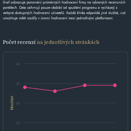
Graf zobrazuje porovnání průměrných hodnocení firmy na vybraných recenzních
portálech. Data zahrnují pouze období od spuštění programu a vycházejí z
veřejně dostupných hodnocení uživatelů. Každá křivka odpovídá jiné službě, což
umožňuje vidět rozdíly v úrovni hodnocení mezi jednotlivými platformami.
Počet recenzí
na jednotlivých stránkách
40
30
Množství
20
10