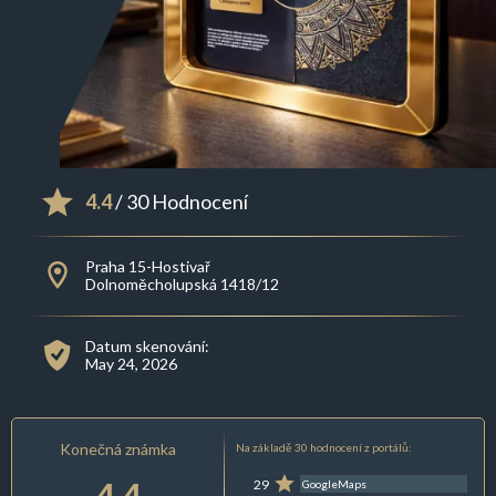
4.4
/ 30 Hodnocení
Praha 15-Hostivař
Dolnoměcholupská 1418/12
Datum skenování:
May 24, 2026
Konečná známka
Na základě 30 hodnocení z portálů:
4.4
29
GoogleMaps