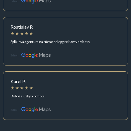
Zdroj:
Rostislav P.
Špičková agentura na různé polepy,reklamy a vizitky
Zdroj:
Karel P.
Dobré služby a ochota
Zdroj: