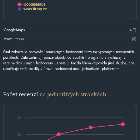
GoogleMaps
www.firmy.cz
GoogleMaps
(4.7)
www.firmy.cz
(5)
Graf zobrazuje porovnání průměrných hodnocení firmy na vybraných recenzních
portálech. Data zahrnují pouze období od spuštění programu a vycházejí z
veřejně dostupných hodnocení uživatelů. Každá křivka odpovídá jiné službě, což
umožňuje vidět rozdíly v úrovni hodnocení mezi jednotlivými platformami.
Počet recenzí
na jednotlivých stránkách
25
20