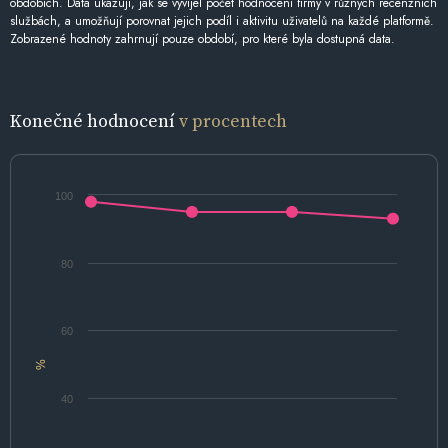
obdobích. Data ukazují, jak se vyvíjel počet hodnocení firmy v různých recenzních
službách, a umožňují porovnat jejich podíl i aktivitu uživatelů na každé platformě.
Zobrazené hodnoty zahrnují pouze období, pro které byla dostupná data.
Konečné hodnocení
v procentech
100
80
60
%
40