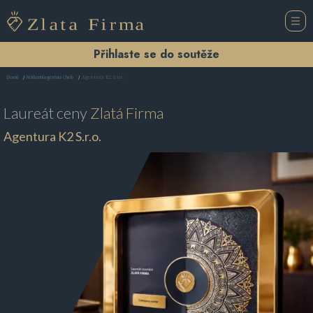
Přihlaste se do soutěže
Agentura K2 S.r.o.
Domů
Reklamní agentura Cheb
Laureát ceny
Zlatá Firma
Agentura K2 S.r.o.