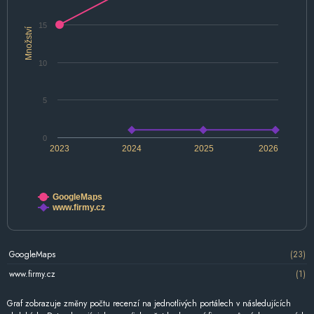
15
Množství
10
5
0
2023
2024
2025
2026
GoogleMaps
www.firmy.cz
GoogleMaps
(23)
www.firmy.cz
(1)
Graf zobrazuje změny počtu recenzí na jednotlivých portálech v následujících