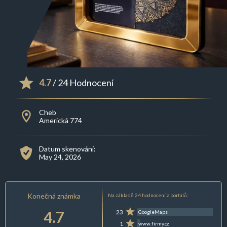
4.7
/ 24 Hodnocení
Cheb
Americká 774
Datum skenování:
May 24, 2026
Konečná známka
Na základě 24 hodnocení z portálů:
4.7
23
GoogleMaps
1
www.firmy.cz