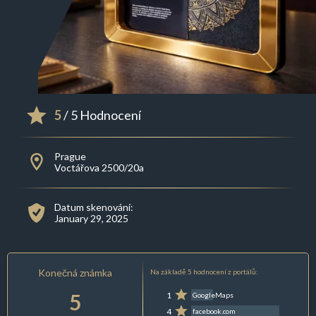
5
/ 5 Hodnocení
Prague
Voctářova 2500/20a
Datum skenování:
January 29, 2025
Konečná známka
Na základě 5 hodnocení z portálů:
5
1
GoogleMaps
4
facebook.com