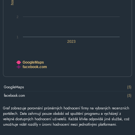
2
1
2023
GoogleMaps
facebook.com
GoogleMaps
(5)
facebook.com
(5)
Graf zobrazuje porovnání průměrných hodnocení firmy na vybraných recenzních
portálech. Data zahrnují pouze období od spuštění programu a vycházejí z
veřejně dostupných hodnocení uživatelů. Každá křivka odpovídá jiné službě, což
umožňuje vidět rozdíly v úrovni hodnocení mezi jednotlivými platformami.