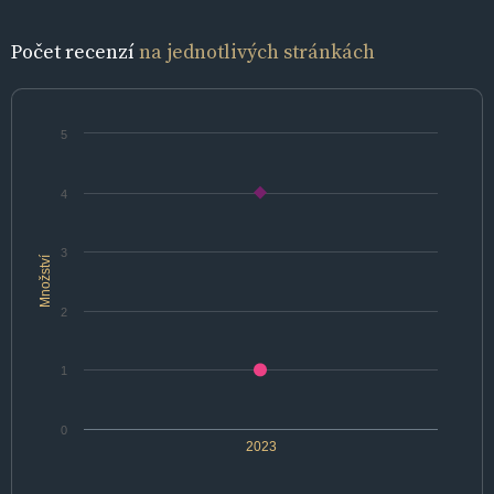
Počet recenzí
na jednotlivých stránkách
5
4
3
Množství
2
1
0
2023