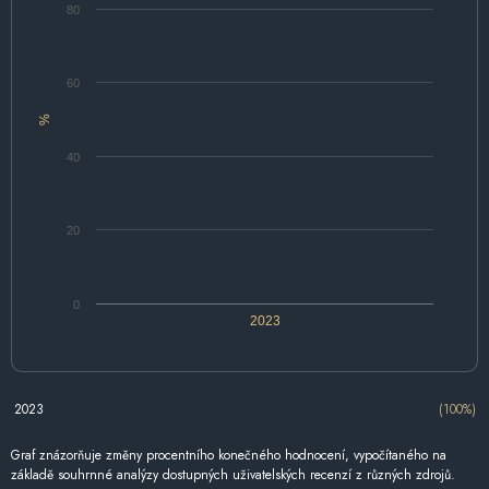
80
60
%
40
20
0
2023
2023
(100%)
Graf znázorňuje změny procentního konečného hodnocení, vypočítaného na
základě souhrnné analýzy dostupných uživatelských recenzí z různých zdrojů.