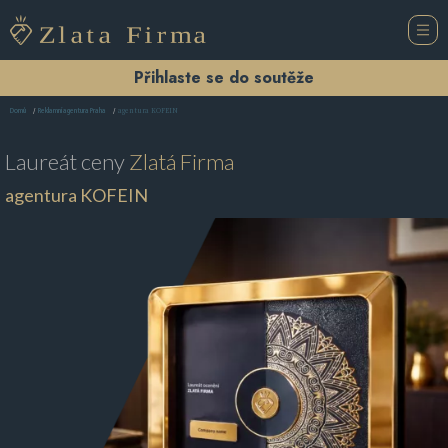
Přihlaste se do soutěže
agentura KOFEIN
Domů
Reklamní agentura Praha
Laureát ceny
Zlatá Firma
agentura KOFEIN