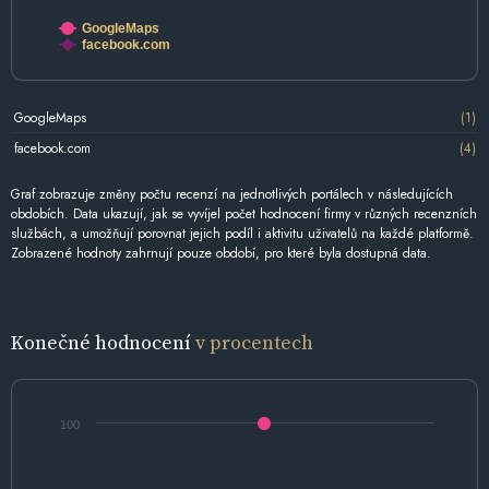
GoogleMaps
facebook.com
GoogleMaps
(1)
facebook.com
(4)
Graf zobrazuje změny počtu recenzí na jednotlivých portálech v následujících
obdobích. Data ukazují, jak se vyvíjel počet hodnocení firmy v různých recenzních
službách, a umožňují porovnat jejich podíl i aktivitu uživatelů na každé platformě.
Zobrazené hodnoty zahrnují pouze období, pro které byla dostupná data.
Konečné hodnocení
v procentech
100