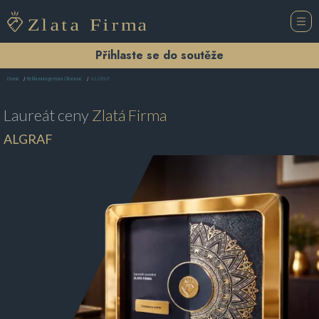
Přihlaste se do soutěže
ALGRAF
Domů
Reklamní agentura Olomouc
Laureát ceny
Zlatá Firma
ALGRAF