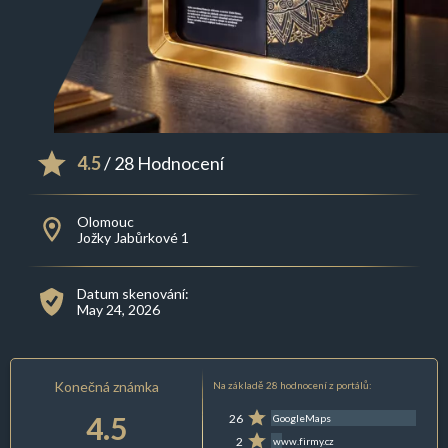
4.5
/ 28 Hodnocení
Olomouc
Jožky Jabůrkové 1
Datum skenování:
May 24, 2026
Konečná známka
Na základě 28 hodnocení z portálů:
4.5
26
GoogleMaps
2
www.firmy.cz