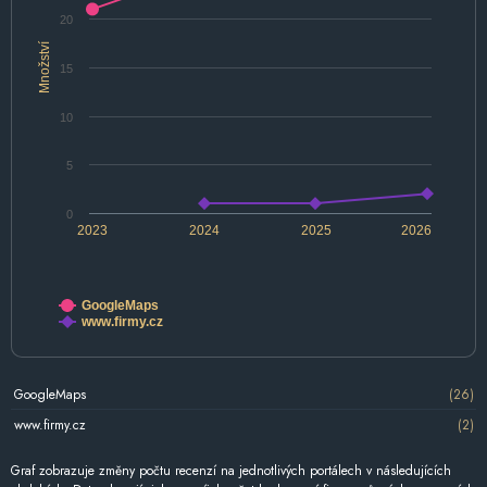
20
Množství
15
10
5
0
2023
2024
2025
2026
GoogleMaps
www.firmy.cz
GoogleMaps
(26)
www.firmy.cz
(2)
Graf zobrazuje změny počtu recenzí na jednotlivých portálech v následujících