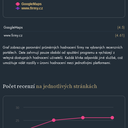
GoogleMaps
www.firmy.cz
GoogleMaps
(4.5)
www.firmy.cz
(4.61)
Graf zobrazuje porovnání průměrných hodnocení firmy na vybraných recenzních
portálech. Data zahrnují pouze období od spuštění programu a vycházejí z
veřejně dostupných hodnocení uživatelů. Každá křivka odpovídá jiné službě, což
umožňuje vidět rozdíly v úrovni hodnocení mezi jednotlivými platformami.
Počet recenzí
na jednotlivých stránkách
30
25