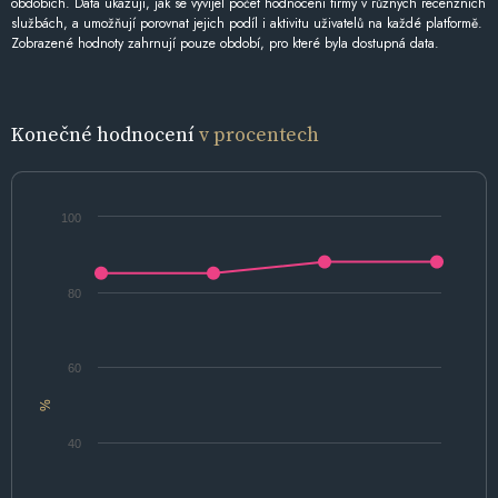
obdobích. Data ukazují, jak se vyvíjel počet hodnocení firmy v různých recenzních
službách, a umožňují porovnat jejich podíl i aktivitu uživatelů na každé platformě.
Zobrazené hodnoty zahrnují pouze období, pro které byla dostupná data.
Konečné hodnocení
v procentech
100
80
60
%
40