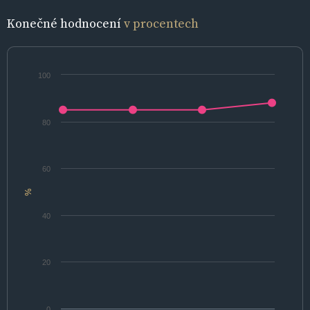
Konečné hodnocení
v procentech
100
80
60
%
40
20
0