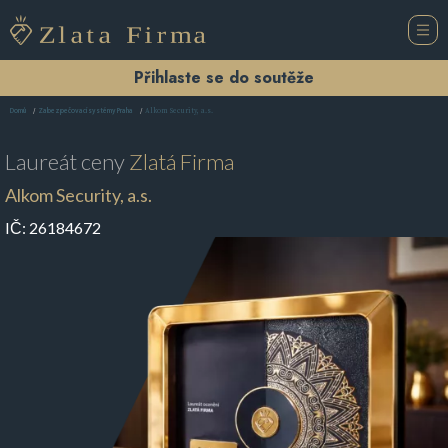
Přihlaste se do soutěže
Alkom Security, a.s.
Domů
Zabezpečovací systémy Praha
Laureát ceny
Zlatá Firma
Alkom Security, a.s.
IČ:
26184672