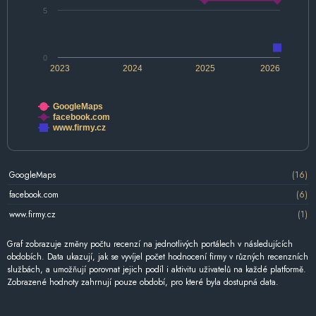
5
0
2023
2024
2025
2026
GoogleMaps
facebook.com
www.firmy.cz
GoogleMaps
(16)
facebook.com
(6)
www.firmy.cz
(1)
Graf zobrazuje změny počtu recenzí na jednotlivých portálech v následujících
obdobích. Data ukazují, jak se vyvíjel počet hodnocení firmy v různých recenzních
službách, a umožňují porovnat jejich podíl i aktivitu uživatelů na každé platformě.
Zobrazené hodnoty zahrnují pouze období, pro které byla dostupná data.