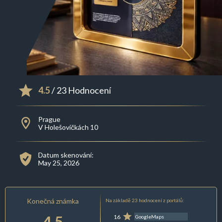
4.5
/ 23 Hodnocení
Prague
V Holešovičkách 10
Datum skenování:
May 25, 2026
Konečná známka
Na základě 23 hodnocení z portálů:
4.5
16
GoogleMaps