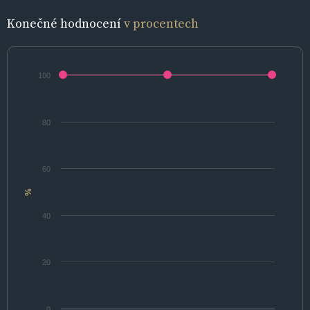
Konečné hodnocení
v procentech
100
80
60
%
40
20
0