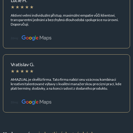
Lucie H.
Aktivní velmi individuální přístup, maximální empatie vůči klientovi,
transparentní jednání a bezchybná dlouhodobá spolupráce na úrovni.
Doporučuji.
Zdroj:
Vratislav G.
AMAZUAL je skvělá firma. Tato firma nabízí onu vzácnou kombinaci
kreativní talentované výbavy s kvalitní manažerskou precizní prací, kde
platí termíny, dodávky, a na konci radost z dodaného produktu.
Zdroj: