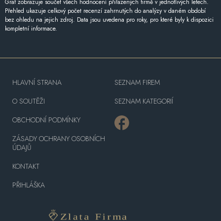
Graf zobrazuje součet všech hodnocení přiřazených firmě v jednotlivých letech.
Přehled ukazuje celkový počet recenzí zahrnutých do analýzy v daném období
bez ohledu na jejich zdroj. Data jsou uvedena pro roky, pro které byly k dispozici
kompletní informace.
HLAVNÍ STRANA
SEZNAM FIREM
O SOUTĚŽI
SEZNAM KATEGORIÍ
OBCHODNÍ PODMÍNKY
ZÁSADY OCHRANY OSOBNÍCH
ÚDAJŮ
KONTAKT
PŘIHLÁŠKA