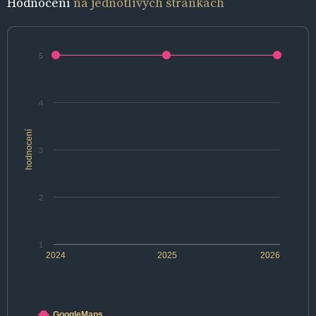
Hodnocení
na jednotlivých stránkách
5
4
hodnocení
3
2
1
2024
2025
2026
GoogleMaps