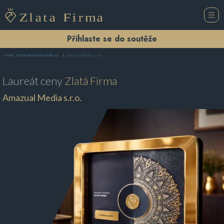
Přihlaste se do soutěže
Amazual Media s.r.o.
Domů
Reklamní agentura Ondřejov
Laureát ceny
Zlatá Firma
Amazual Media s.r.o.