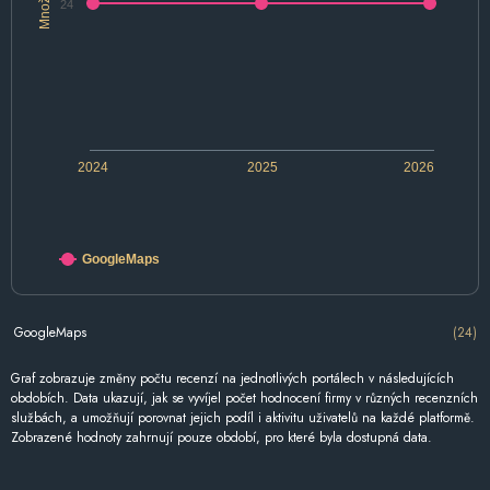
Množství
24
2024
2025
2026
GoogleMaps
GoogleMaps
(24)
Graf zobrazuje změny počtu recenzí na jednotlivých portálech v následujících
obdobích. Data ukazují, jak se vyvíjel počet hodnocení firmy v různých recenzních
službách, a umožňují porovnat jejich podíl i aktivitu uživatelů na každé platformě.
Zobrazené hodnoty zahrnují pouze období, pro které byla dostupná data.