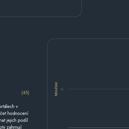
Množství
45
(45)
rtálech v
počet hodnocení
at jejich podíl
oty zahrnují