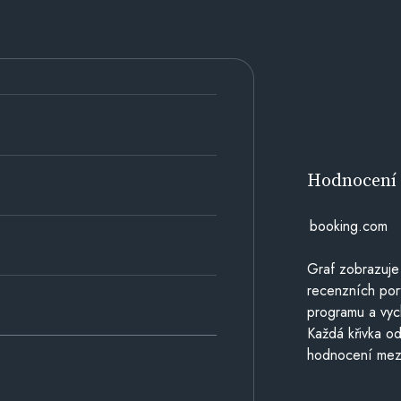
Hodnocen
booking.com
Graf zobrazuje
recenzních por
programu a vyc
Každá křivka od
hodnocení mezi 