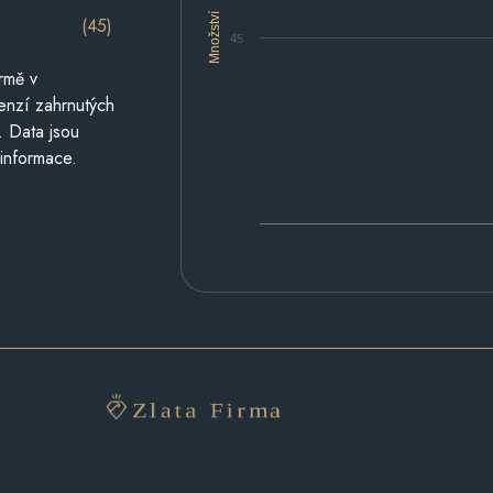
Množství
(45)
45
rmě v
cenzí zahrnutých
. Data jsou
 informace.