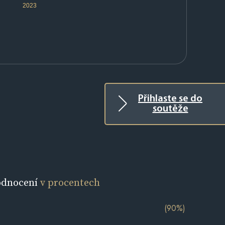
2023
Přihlaste se do
soutěže
odnocení
v procentech
(90%)