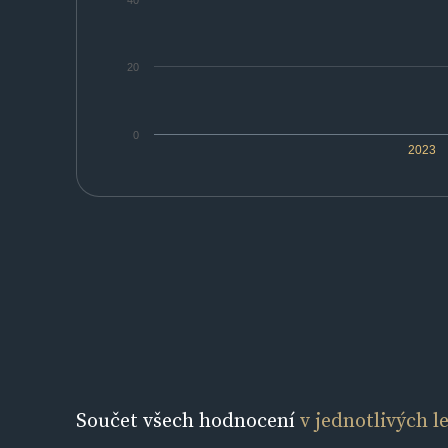
40
20
0
2023
Součet všech hodnocení
v jednotlivých l