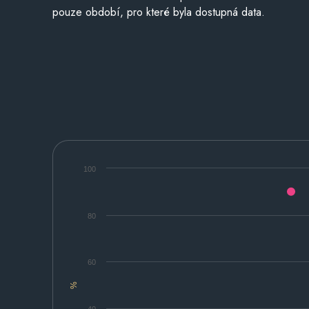
pouze období, pro které byla dostupná data.
100
80
60
%