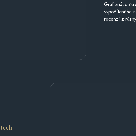
Graf znázorňu
vypočítaného n
recenzí z různý
etech