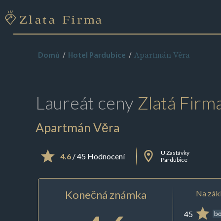
Apartmán Věra
Domů
Hotel Pardubice
Laureát ceny
Zlatá Firm
Apartmán Věra
U Zastávky
4.6
/ 45 Hodnocení
Pardubice
Konečná známka
Na zákl
45
b