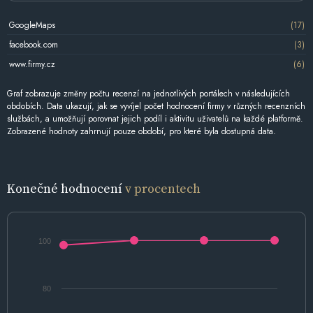
GoogleMaps
(17)
facebook.com
(3)
www.firmy.cz
(6)
Graf zobrazuje změny počtu recenzí na jednotlivých portálech v následujících
obdobích. Data ukazují, jak se vyvíjel počet hodnocení firmy v různých recenzních
službách, a umožňují porovnat jejich podíl i aktivitu uživatelů na každé platformě.
Zobrazené hodnoty zahrnují pouze období, pro které byla dostupná data.
Konečné hodnocení
v procentech
100
80