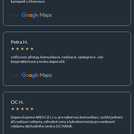
kampaně v Olomouci.
Zdroj:
Petra H.
vstřícnost, přístup, komunikace, realizace, spolupráce...vše
bezproblémové a mohu doporučit.
Zdroj:
OC H.
Doporučujeme ARES CZ s.r.o. pro výbornou komunikaci, rychlé jednání
při realizaci reklamy, výhodné ceny a lukrativní místa pro venkovní
reklamu obchodního centra OC HANÁ.