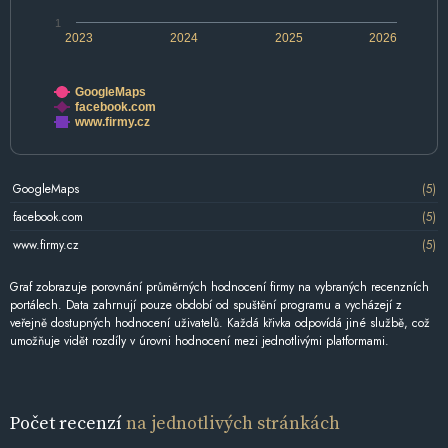
1
2023
2024
2025
2026
GoogleMaps
facebook.com
www.firmy.cz
GoogleMaps
(5)
facebook.com
(5)
www.firmy.cz
(5)
Graf zobrazuje porovnání průměrných hodnocení firmy na vybraných recenzních
portálech. Data zahrnují pouze období od spuštění programu a vycházejí z
veřejně dostupných hodnocení uživatelů. Každá křivka odpovídá jiné službě, což
umožňuje vidět rozdíly v úrovni hodnocení mezi jednotlivými platformami.
Počet recenzí
na jednotlivých stránkách