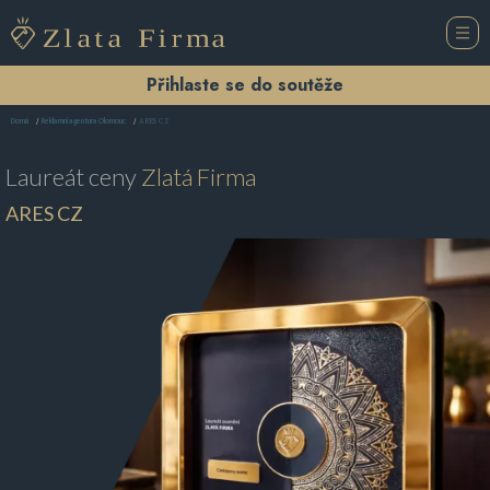
Přihlaste se do soutěže
ARES CZ
Domů
Reklamní agentura Olomouc
Laureát ceny
Zlatá Firma
ARES CZ