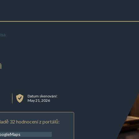
ama
a
Datum skenování:
May 21, 2026
adě 32 hodnocení z portálů:
oogleMaps