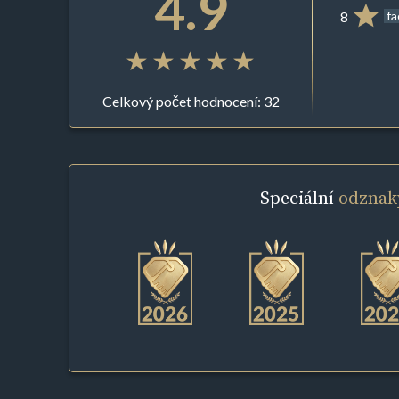
4.9
8
f
Celkový počet hodnocení: 32
Speciální
odznak