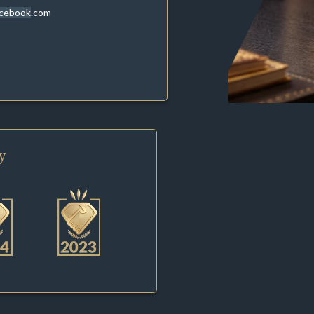
acebook.com
y