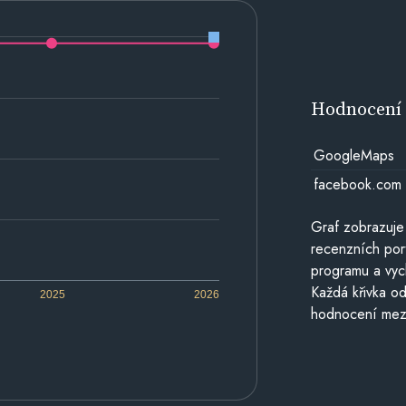
Hodnocen
GoogleMaps
facebook.com
Graf zobrazuje
recenzních por
programu a vyc
Každá křivka od
2025
2026
hodnocení mezi 