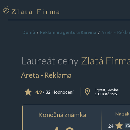
Areta - Rekl
Domů
Reklamní agentura Karviná
Laureát ceny
Zlatá Firm
Areta - Reklama
Fryštát, Karviná
4.9
/ 32 Hodnocení
1, U Tratě 1926
Konečná známka
Na zákl
24
G