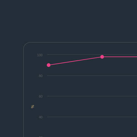
100
80
60
%
40