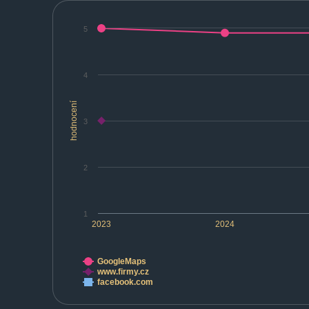
5
4
hodnocení
3
2
1
2023
2024
GoogleMaps
www.firmy.cz
facebook.com