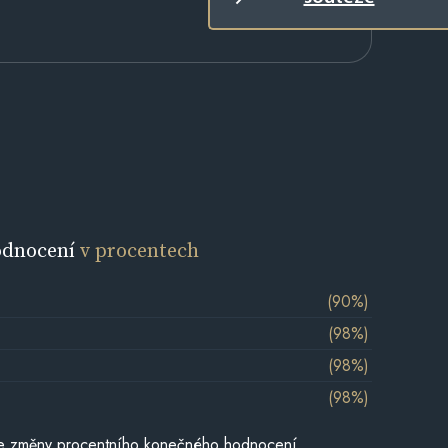
odnocení
v procentech
(90%)
(98%)
(98%)
(98%)
je změny procentního konečného hodnocení,