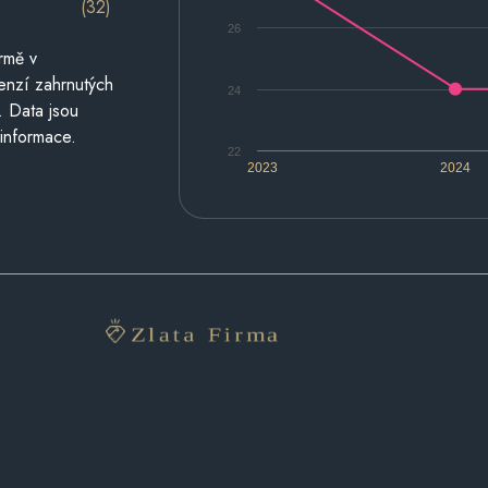
(32)
26
rmě v
cenzí zahrnutých
24
. Data jsou
 informace.
22
2023
2024