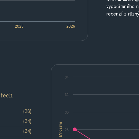
vypočítaného n
recenzí z různý
2025
2026
34
etech
32
(28)
30
(24)
Množství
(24)
28