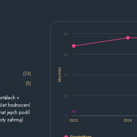
25
20
Množství
(24)
15
(8)
10
rtálech v
počet hodnocení
at jejich podíl
5
oty zahrnují
2023
2024