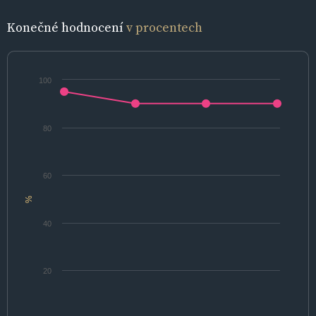
Konečné hodnocení
v procentech
100
80
60
%
40
20