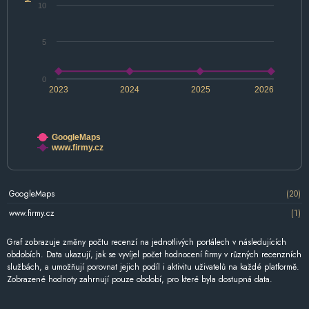
10
5
0
2023
2024
2025
2026
GoogleMaps
www.firmy.cz
GoogleMaps
(20)
www.firmy.cz
(1)
Graf zobrazuje změny počtu recenzí na jednotlivých portálech v následujících
obdobích. Data ukazují, jak se vyvíjel počet hodnocení firmy v různých recenzních
službách, a umožňují porovnat jejich podíl i aktivitu uživatelů na každé platformě.
Zobrazené hodnoty zahrnují pouze období, pro které byla dostupná data.