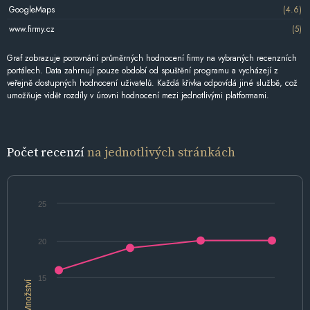
GoogleMaps
(4.6)
www.firmy.cz
(5)
Graf zobrazuje porovnání průměrných hodnocení firmy na vybraných recenzních
portálech. Data zahrnují pouze období od spuštění programu a vycházejí z
veřejně dostupných hodnocení uživatelů. Každá křivka odpovídá jiné službě, což
umožňuje vidět rozdíly v úrovni hodnocení mezi jednotlivými platformami.
Počet recenzí
na jednotlivých stránkách
25
20
15
Množství