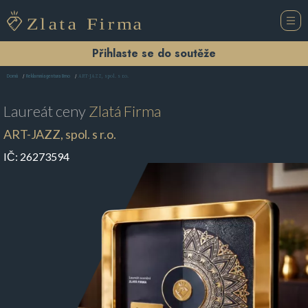
Přihlaste se do soutěže
ART-JAZZ, spol. s r.o.
Domů
Reklamní agentura Brno
Laureát ceny
Zlatá Firma
ART-JAZZ, spol. s r.o.
IČ:
26273594