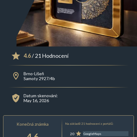
4.6
/ 21 Hodnocení
Brno-Líšeň
Samoty 2927/4b
Datum skenování:
May 16, 2026
Konečná známka
Na základě 21 hodnocení z portálů:
4.6
20
GoogleMaps