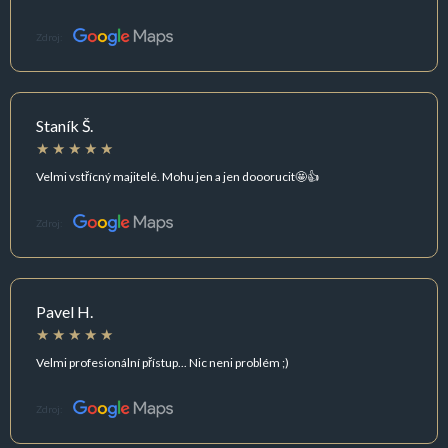
Zdroj:
Staník Š.
Velmi vstřícný majitelé. Mohu jen a jen dooorucit🤩👍
Zdroj:
Pavel H.
Velmi profesionální přístup... Nic neni problém ;)
Zdroj: