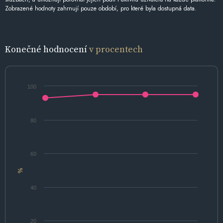
Zobrazené hodnoty zahrnují pouze období, pro které byla dostupná data.
Konečné hodnocení
v procentech
100
80
60
%
40
20