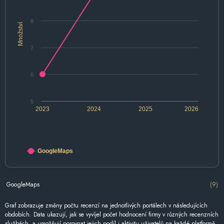
8
Množství
7
6
5
2023
2024
2025
2026
GoogleMaps
GoogleMaps
(9)
Graf zobrazuje změny počtu recenzí na jednotlivých portálech v následujících
obdobích. Data ukazují, jak se vyvíjel počet hodnocení firmy v různých recenzních
službách, a umožňují porovnat jejich podíl i aktivitu uživatelů na každé platformě.