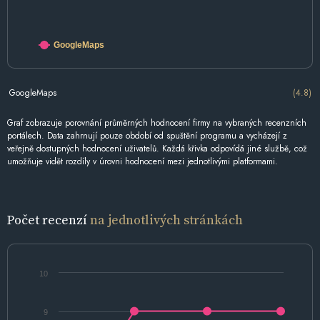
GoogleMaps
GoogleMaps
(4.8)
Graf zobrazuje porovnání průměrných hodnocení firmy na vybraných recenzních
portálech. Data zahrnují pouze období od spuštění programu a vycházejí z
veřejně dostupných hodnocení uživatelů. Každá křivka odpovídá jiné službě, což
umožňuje vidět rozdíly v úrovni hodnocení mezi jednotlivými platformami.
Počet recenzí
na jednotlivých stránkách
10
9