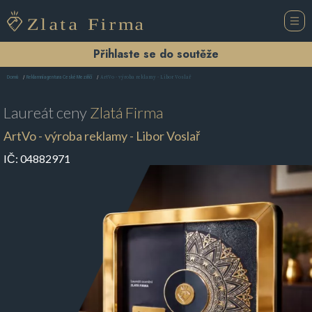
Přihlaste se do soutěže
ArtVo - výroba reklamy - Libor Voslař
Domů
Reklamní agentura České Meziříčí
Laureát ceny
Zlatá Firma
ArtVo - výroba reklamy - Libor Voslař
IČ:
04882971