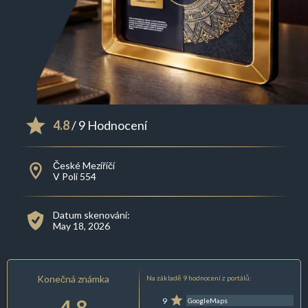
4.8
/ 9 Hodnocení
České Meziříčí
V Poli 554
Datum skenování:
May 18, 2026
Konečná známka
Na základě 9 hodnocení z portálů:
4.8
9
GoogleMaps