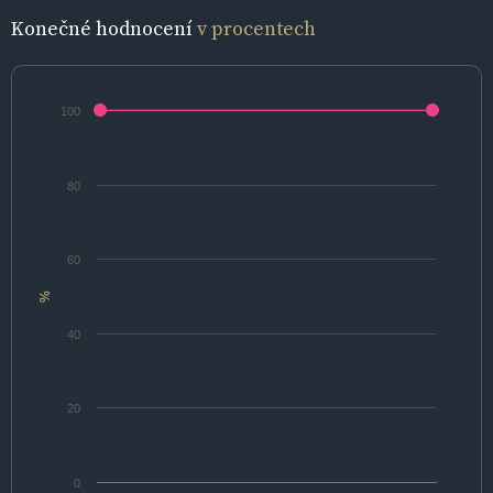
Konečné hodnocení
v procentech
100
80
60
%
40
20
0