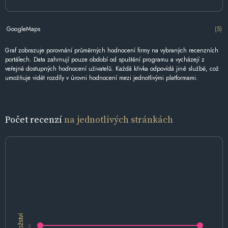
GoogleMaps
(5)
Graf zobrazuje porovnání průměrných hodnocení firmy na vybraných recenzních
portálech. Data zahrnují pouze období od spuštění programu a vycházejí z
veřejně dostupných hodnocení uživatelů. Každá křivka odpovídá jiné službě, což
umožňuje vidět rozdíly v úrovni hodnocení mezi jednotlivými platformami.
Počet recenzí
na jednotlivých stránkách
Množství
6