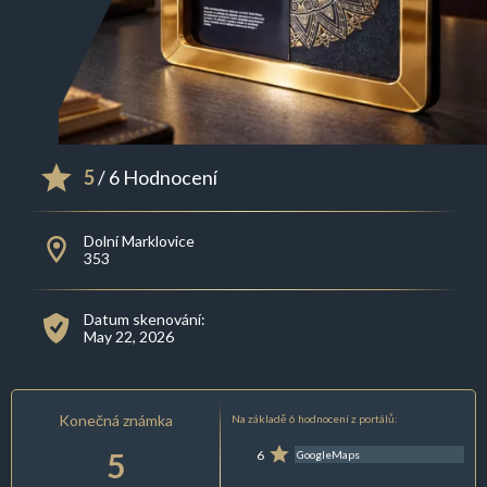
5
/ 6 Hodnocení
Dolní Marklovice
353
Datum skenování:
May 22, 2026
Konečná známka
Na základě 6 hodnocení z portálů:
5
6
GoogleMaps