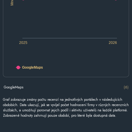
2025
2026
GoogleMaps
GoogleMaps
(6)
Graf zobrazuje změny počtu recenzí na jednotlivých portálech v následujících
obdobích. Data ukazují, jak se vyvíjel počet hodnocení firmy v různých recenzních
službách, a umožňují porovnat jejich podíl i aktivitu uživatelů na každé platformě.
Zobrazené hodnoty zahrnují pouze období, pro které byla dostupná data.