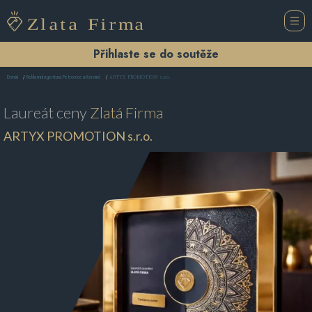
Přihlaste se do soutěže
ARTYX PROMOTION s.r.o.
Domů
Reklamní agentura Petrovice u Karviné
Laureát ceny
Zlatá Firma
ARTYX PROMOTION s.r.o.