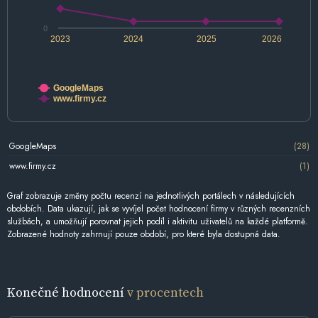
0
2023
2024
2025
2026
GoogleMaps
www.firmy.cz
GoogleMaps
(28)
www.firmy.cz
(1)
Graf zobrazuje změny počtu recenzí na jednotlivých portálech v následujících
obdobích. Data ukazují, jak se vyvíjel počet hodnocení firmy v různých recenzních
službách, a umožňují porovnat jejich podíl i aktivitu uživatelů na každé platformě.
Zobrazené hodnoty zahrnují pouze období, pro které byla dostupná data.
Konečné hodnocení
v procentech