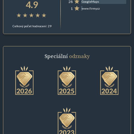
4.9
28
GoogleMaps
1
www.firmy.cz
Celkový počet hodnocení: 29
Speciální
odznaky