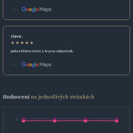
Zdroj:
slava .
pekne klidne misto :), krasny odpocinek.
Zdroj:
Hodnocení
na jednotlivých stránkách
5