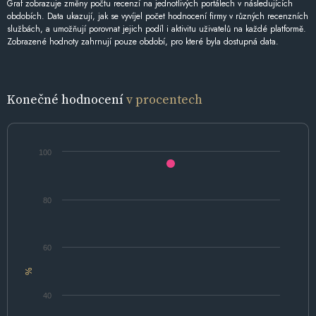
Graf zobrazuje změny počtu recenzí na jednotlivých portálech v následujících
obdobích. Data ukazují, jak se vyvíjel počet hodnocení firmy v různých recenzních
službách, a umožňují porovnat jejich podíl i aktivitu uživatelů na každé platformě.
Zobrazené hodnoty zahrnují pouze období, pro které byla dostupná data.
Konečné hodnocení
v procentech
100
80
60
%
40