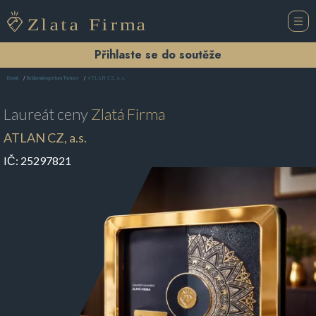
Přihlaste se do soutěže
ATLAN CZ, a.s.
Domů
Reklamní agentura Trutnov
Laureát ceny
Zlatá Firma
ATLAN CZ, a.s.
IČ:
25297821