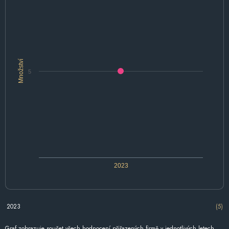
Množství
5
2023
2023
(5)
Graf zobrazuje součet všech hodnocení přiřazených firmě v jednotlivých letech.