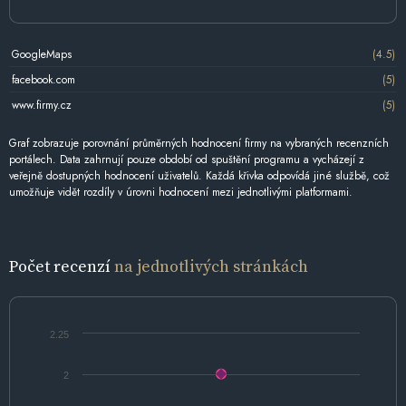
GoogleMaps
(4.5)
facebook.com
(5)
www.firmy.cz
(5)
Graf zobrazuje porovnání průměrných hodnocení firmy na vybraných recenzních
portálech. Data zahrnují pouze období od spuštění programu a vycházejí z
veřejně dostupných hodnocení uživatelů. Každá křivka odpovídá jiné službě, což
umožňuje vidět rozdíly v úrovni hodnocení mezi jednotlivými platformami.
Počet recenzí
na jednotlivých stránkách
2.25
2