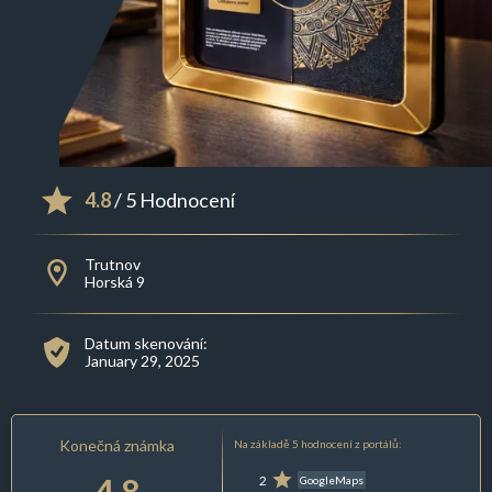
4.8
/ 5 Hodnocení
Trutnov
Horská 9
Datum skenování:
January 29, 2025
Konečná známka
Na základě 5 hodnocení z portálů:
4.8
2
GoogleMaps