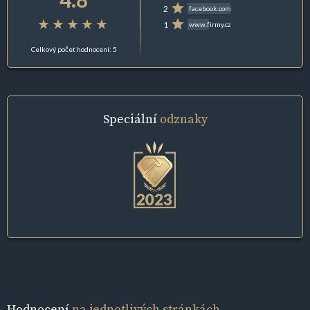
2
facebook.com
1
www.firmy.cz
Celkový počet hodnocení: 5
Speciální
odznaky
Hodnocení
na jednotlivých stránkách