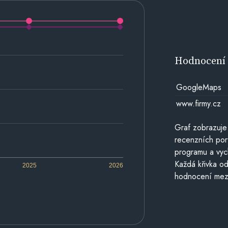
Hodnocen
GoogleMaps
www.firmy.cz
Graf zobrazuje
recenzních por
programu a vyc
Každá křivka od
2025
2026
hodnocení mezi 