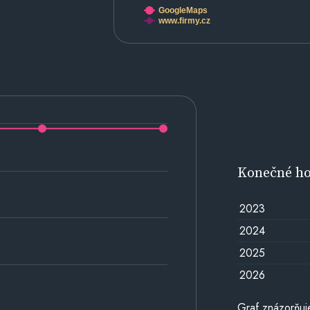
GoogleMaps
www.firmy.cz
Konečné h
2023
2024
2025
2026
Graf znázorňu