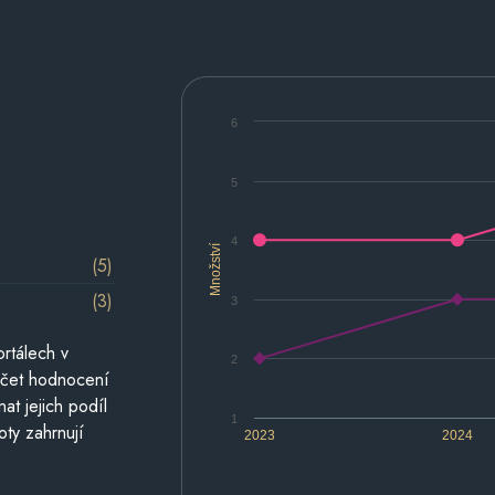
6
5
4
Množství
(5)
(3)
3
rtálech v
2
počet hodnocení
at jejich podíl
1
oty zahrnují
2023
2024