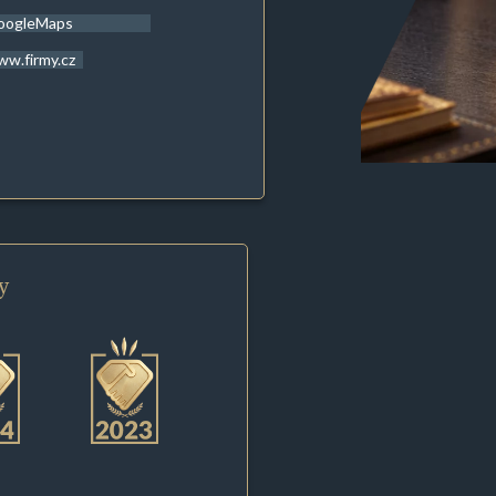
oogleMaps
w.firmy.cz
y