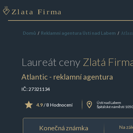
Atlan
Domů
Reklamní agentura Ústí nad Labem
Laureát ceny
Zlatá Firm
Atlantic - reklamní agentura
IČ:
27321134
Ústí nad Labem
4.9
/ 8 Hodnocení
Špitálské náměstí 105
Konečná známka
Na zák