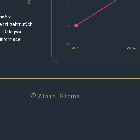
(8)
6.5
rmě v
cenzí zahrnutých
6
. Data jsou
 informace.
5.5
2023
2024