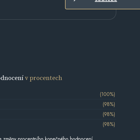
odnocení
v procentech
(100%)
(98%)
(98%)
(98%)
je změny procentního konečného hodnocení,