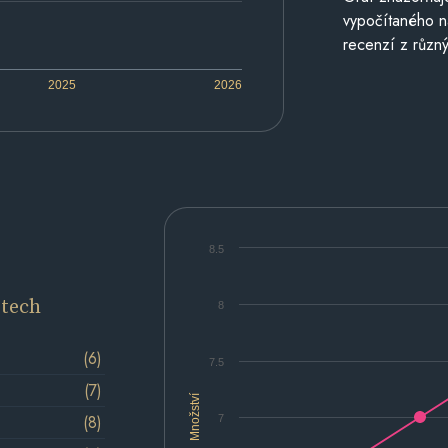
vypočítaného n
recenzí z různý
2025
2026
8.5
etech
8
(6)
7.5
(7)
Množství
(8)
7