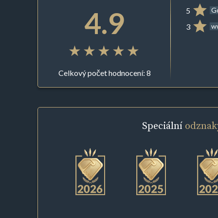
4.9
5
G
3
ww
Celkový počet hodnocení: 8
Speciální
odznak