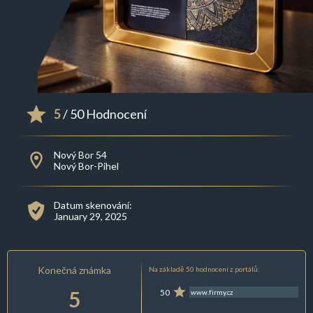
5
/ 50 Hodnocení
Nový Bor 54
Nový Bor-Pihel
Datum skenování:
January 29, 2025
Konečná známka
Na základě 50 hodnocení z portálů:
5
50
www.firmy.cz