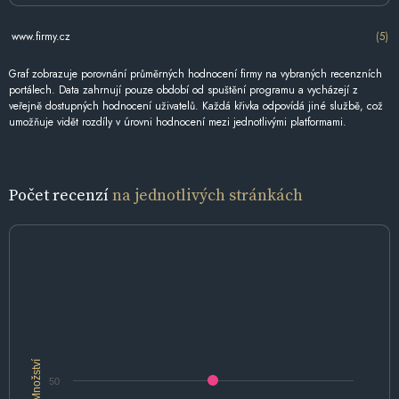
www.firmy.cz
(5)
Graf zobrazuje porovnání průměrných hodnocení firmy na vybraných recenzních
portálech. Data zahrnují pouze období od spuštění programu a vycházejí z
veřejně dostupných hodnocení uživatelů. Každá křivka odpovídá jiné službě, což
umožňuje vidět rozdíly v úrovni hodnocení mezi jednotlivými platformami.
Počet recenzí
na jednotlivých stránkách
Množství
50