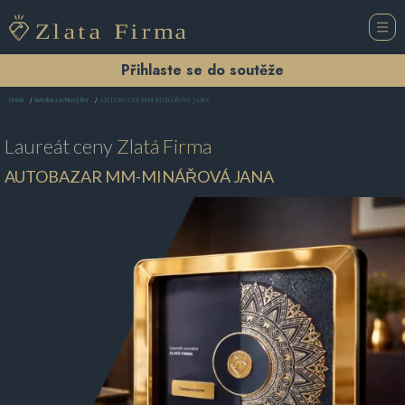
Přihlaste se do soutěže
AUTOBAZAR MM-MINÁŘOVÁ JANA
Domů
Autobazar Nový Bor
Laureát ceny
Zlatá Firma
AUTOBAZAR MM-MINÁŘOVÁ JANA