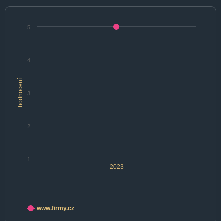
5
4
hodnocení
3
2
1
2023
www.firmy.cz