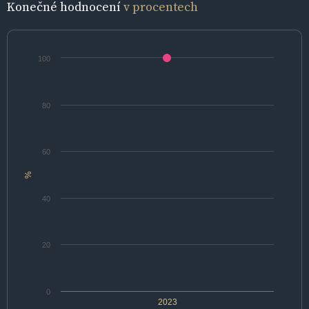
Konečné hodnocení
v procentech
100
80
60
%
40
20
0
2023