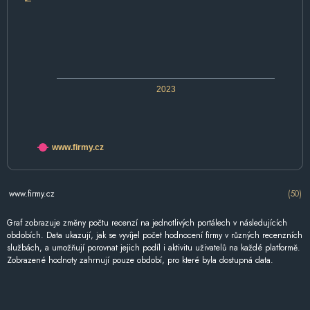
2023
www.firmy.cz
www.firmy.cz
(50)
Graf zobrazuje změny počtu recenzí na jednotlivých portálech v následujících
obdobích. Data ukazují, jak se vyvíjel počet hodnocení firmy v různých recenzních
službách, a umožňují porovnat jejich podíl i aktivitu uživatelů na každé platformě.
Zobrazené hodnoty zahrnují pouze období, pro které byla dostupná data.