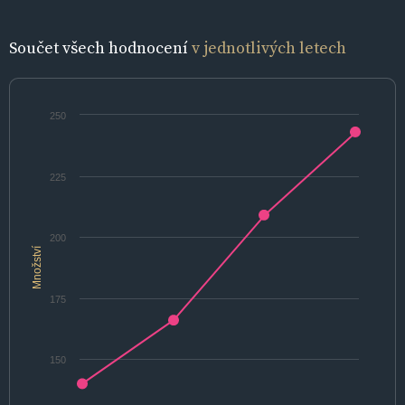
Součet všech hodnocení
v jednotlivých letech
250
225
200
Množství
175
150