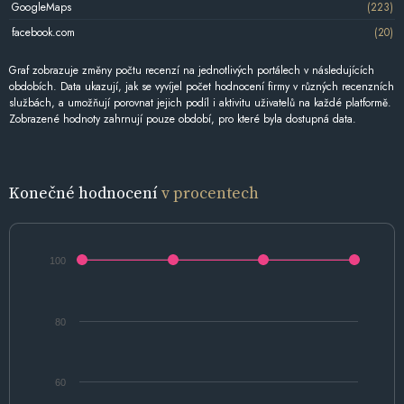
GoogleMaps
(223)
facebook.com
(20)
Graf zobrazuje změny počtu recenzí na jednotlivých portálech v následujících
obdobích. Data ukazují, jak se vyvíjel počet hodnocení firmy v různých recenzních
službách, a umožňují porovnat jejich podíl i aktivitu uživatelů na každé platformě.
Zobrazené hodnoty zahrnují pouze období, pro které byla dostupná data.
Konečné hodnocení
v procentech
100
80
60