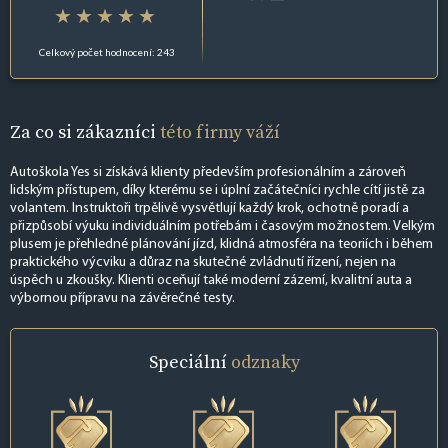
Celkový počet hodnocení: 243
Za co si zákazníci
této firmy váží
Autoškola Yes si získává klienty především profesionálním a zároveň
lidským přístupem, díky kterému se i úplní začátečníci rychle cítí jistě za
volantem. Instruktoři trpělivě vysvětlují každý krok, ochotně poradí a
přizpůsobí výuku individuálním potřebám i časovým možnostem. Velkým
plusem je přehledné plánování jízd, klidná atmosféra na teoriích i během
praktického výcviku a důraz na skutečné zvládnutí řízení, nejen na
úspěch u zkoušky. Klienti oceňují také moderní zázemí, kvalitní auta a
výbornou přípravu na závěrečné testy.
Speciální
odznaky