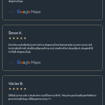
doporučuju
Zdroj:
Šimon K.
Do této autoškoly jsem šel na doporučení kamaráda a jsem za to rád.
Instruktoři mě skvěle připravili na mé závěrečné zkoušky k skupině B.
Určitě doporučuji.
Zdroj:
Václav B.
Dělali jsme zde s bratrem rozšíření na B+E. Musím pochválit perfektní a
precizní přístup. Děkujeme moc!!!