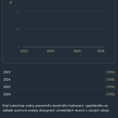
%
40
20
0
2023
2024
2025
2026
2023
(100%)
2024
(100%)
2025
(100%)
2026
(100%)
Graf znázorňuje změny procentního konečného hodnocení, vypočítaného na
základě souhrnné analýzy dostupných uživatelských recenzí z různých zdrojů.