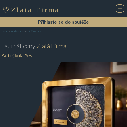
Přihlaste se do soutěže
Autoškola Yes
Domů
Autoškola Brno
Laureát ceny
Zlatá Firma
Autoškola Yes