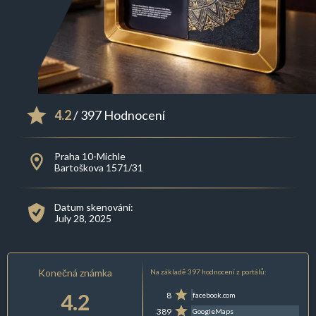
4.2
/ 397 Hodnocení
Praha 10-Michle
Bartoškova 1571/31
Datum skenování:
July 28, 2025
Konečná známka
Na základě 397 hodnocení z portálů:
4.2
8
facebook.com
389
GoogleMaps