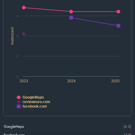
4
hodnocení
3
2
1
2023
2024
2025
GoogleMaps
revieweuro.com
facebook.com
GoogleMaps
(4.2)
facebook.com
(3.5)