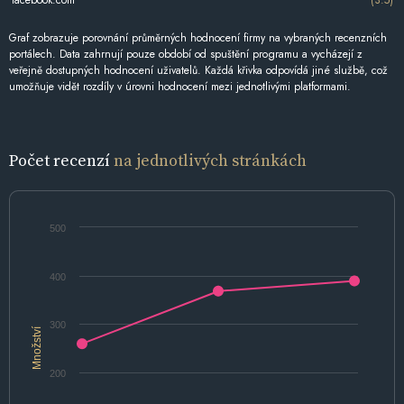
Graf zobrazuje porovnání průměrných hodnocení firmy na vybraných recenzních
portálech. Data zahrnují pouze období od spuštění programu a vycházejí z
veřejně dostupných hodnocení uživatelů. Každá křivka odpovídá jiné službě, což
umožňuje vidět rozdíly v úrovni hodnocení mezi jednotlivými platformami.
Počet recenzí
na jednotlivých stránkách
500
400
300
Množství
200