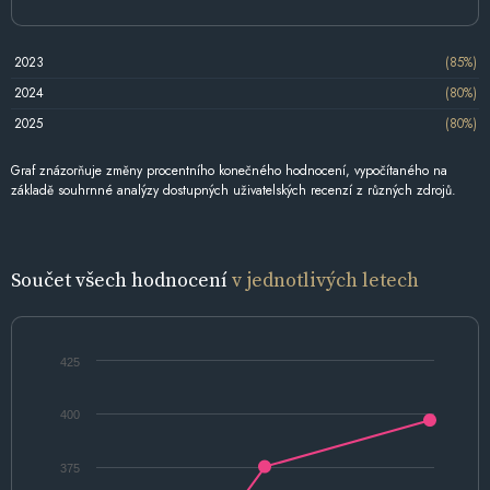
2023
(85%)
2024
(80%)
2025
(80%)
Graf znázorňuje změny procentního konečného hodnocení, vypočítaného na
základě souhrnné analýzy dostupných uživatelských recenzí z různých zdrojů.
Součet všech hodnocení
v jednotlivých letech
425
400
375