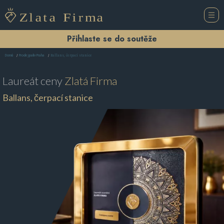
Přihlaste se do soutěže
Ballans, čerpací stanice
Domů
Prodej paliv Praha
Laureát ceny
Zlatá Firma
Ballans, čerpací stanice