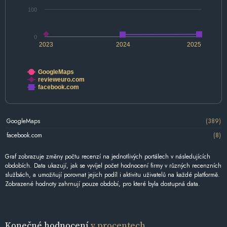
100
0
2023
2024
2025
GoogleMaps
revieweuro.com
facebook.com
GoogleMaps
(389)
facebook.com
(8)
Graf zobrazuje změny počtu recenzí na jednotlivých portálech v následujících
obdobích. Data ukazují, jak se vyvíjel počet hodnocení firmy v různých recenzních
službách, a umožňují porovnat jejich podíl i aktivitu uživatelů na každé platformě.
Zobrazené hodnoty zahrnují pouze období, pro které byla dostupná data.
Konečné hodnocení
v procentech