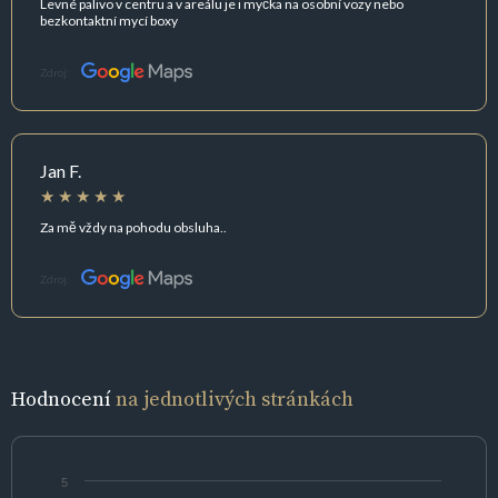
Levné palivo v centru a v areálu je i myčka na osobní vozy nebo
bezkontaktní mycí boxy
Zdroj:
Jan F.
Za mě vždy na pohodu obsluha..
Zdroj:
Hodnocení
na jednotlivých stránkách
5