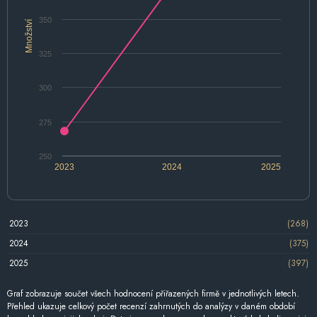
350
Množství
325
300
275
250
2023
2024
2025
2023
(268)
2024
(375)
2025
(397)
Graf zobrazuje součet všech hodnocení přiřazených firmě v jednotlivých letech.
Přehled ukazuje celkový počet recenzí zahrnutých do analýzy v daném období