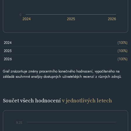
0
2024
2025
2026
2024
(100%)
2025
(100%)
2026
(100%)
Graf znázorňuje změny procentního konečného hodnocení, vypočítaného na
základě souhrnné analýzy dostupných uživatelských recenzí z různých zdrojů.
Součet všech hodnocení
v jednotlivých letech
9.25