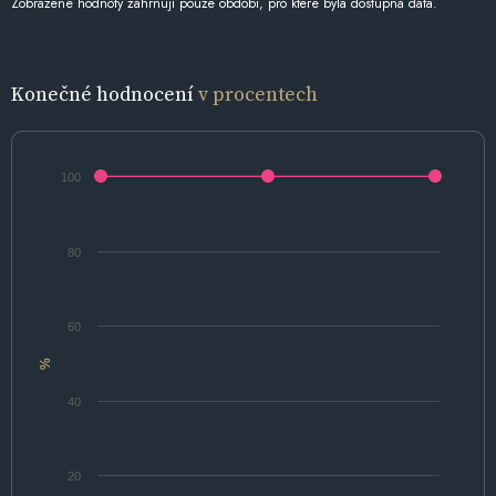
Zobrazené hodnoty zahrnují pouze období, pro které byla dostupná data.
Konečné hodnocení
v procentech
100
80
60
%
40
20