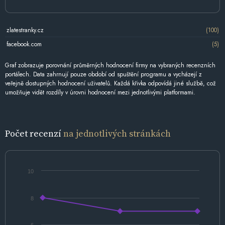
zlatestranky.cz
(100)
facebook.com
(5)
Graf zobrazuje porovnání průměrných hodnocení firmy na vybraných recenzních
portálech. Data zahrnují pouze období od spuštění programu a vycházejí z
veřejně dostupných hodnocení uživatelů. Každá křivka odpovídá jiné službě, což
umožňuje vidět rozdíly v úrovni hodnocení mezi jednotlivými platformami.
Počet recenzí
na jednotlivých stránkách
10
8