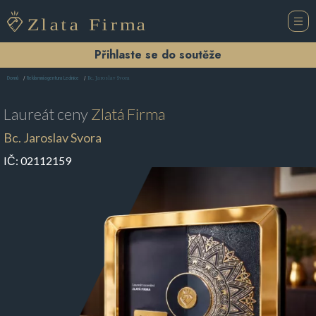
Přihlaste se do soutěže
Bc. Jaroslav Svora
Domů
Reklamní agentura Lednice
Laureát ceny
Zlatá Firma
Bc. Jaroslav Svora
IČ:
02112159