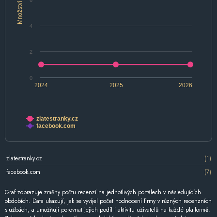
6
Množství
4
2
0
2024
2025
2026
zlatestranky.cz
facebook.com
zlatestranky.cz
(1)
facebook.com
(7)
Graf zobrazuje změny počtu recenzí na jednotlivých portálech v následujících
obdobích. Data ukazují, jak se vyvíjel počet hodnocení firmy v různých recenzních
službách, a umožňují porovnat jejich podíl i aktivitu uživatelů na každé platformě.