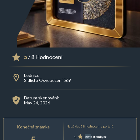
5
/ 8 Hodnocení
Lednice
Sídliště Osvobození 569
Datum skenování:
May 24, 2026
Konečná známka
Na základě 8 hodnocení z portálů:
5
1
zlatestranky.cz