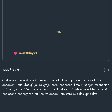
2026
www.firmy.cz
www.firmy.cz
(11)
Graf zobrazuje změny počtu recenzí na jednotlivých portálech v následujících
obdobích. Data ukazují, jak se vyvíjel počet hodnocení firmy v různých recenzních
službách, a umožňují porovnat jejich podíl i aktivitu uživatelů na každé platformě.
Zobrazené hodnoty zahrnují pouze období, pro které byla dostupná data.