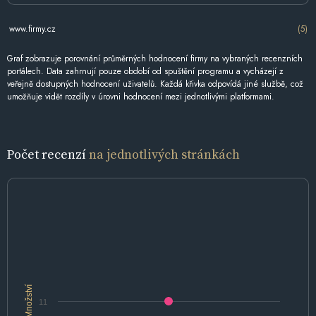
www.firmy.cz
(5)
Graf zobrazuje porovnání průměrných hodnocení firmy na vybraných recenzních
portálech. Data zahrnují pouze období od spuštění programu a vycházejí z
veřejně dostupných hodnocení uživatelů. Každá křivka odpovídá jiné službě, což
umožňuje vidět rozdíly v úrovni hodnocení mezi jednotlivými platformami.
Počet recenzí
na jednotlivých stránkách
Množství
11