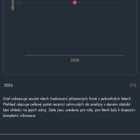
Množství
11
2026
2026
(11)
Graf zobrazuje součet všech hodnocení přiřazených firmě v jednotlivých letech.
Přehled ukazuje celkový počet recenzí zahrnutých do analýzy v daném období
bez ohledu na jejich zdroj. Data jsou uvedena pro roky, pro které byly k dispozici
kompletní informace.