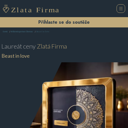
Přihlaste se do soutěže
Beast in love
Domů
Reklamní agentura Olomouc
Laureát ceny
Zlatá Firma
Beast in love