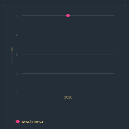
5
4
hodnocení
3
2
1
2026
www.firmy.cz