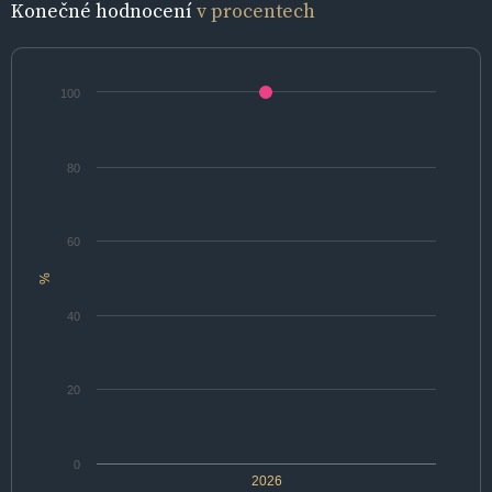
Konečné hodnocení
v procentech
100
80
60
%
40
20
0
2026