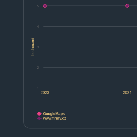
5
4
hodnocení
3
2
1
2023
2024
GoogleMaps
www.firmy.cz