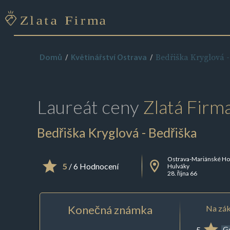
Bedřiška Kryglová -
Domů
Květinářství Ostrava
Laureát ceny
Zlatá Firm
Bedřiška Kryglová - Bedřiška
Ostrava-Mariánské Ho
5
/ 6 Hodnocení
Hulváky
28. října 66
Konečná známka
Na zák
5
G