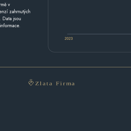
rmě v
cenzí zahrnutých
. Data jsou
 informace.
2023