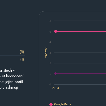
6
5
4
Množství
(5)
3
(1)
2
rtálech v
1
počet hodnocení
at jejich podíl
0
oty zahrnují
2023
GoogleMaps