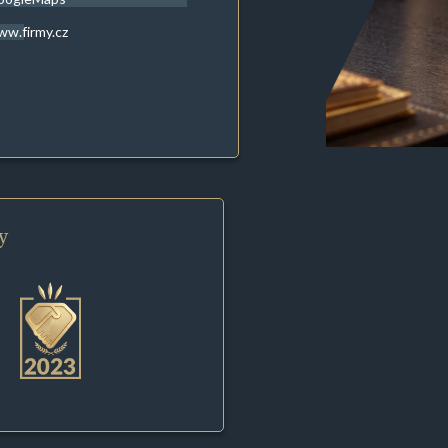
w.firmy.cz
y