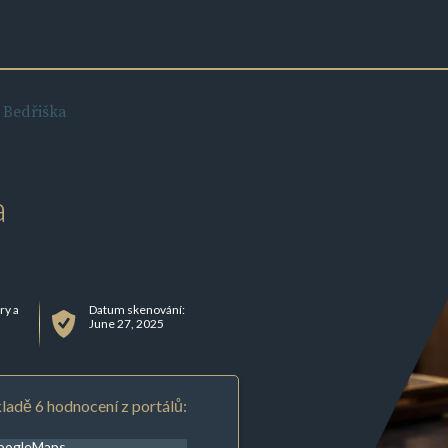
 Bedřiška
a
ry a
Datum skenování:
June 27, 2025
ladě 6 hodnocení z portálů:
oogleMaps