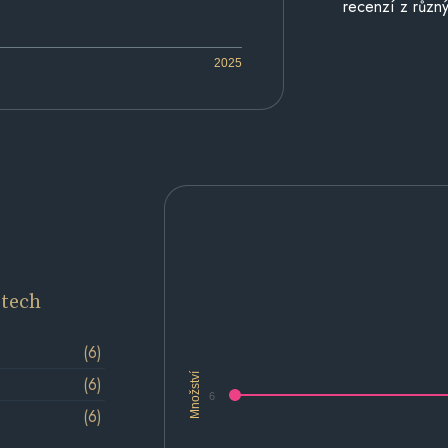
recenzí z různý
2025
etech
(6)
Množství
(6)
6
(6)