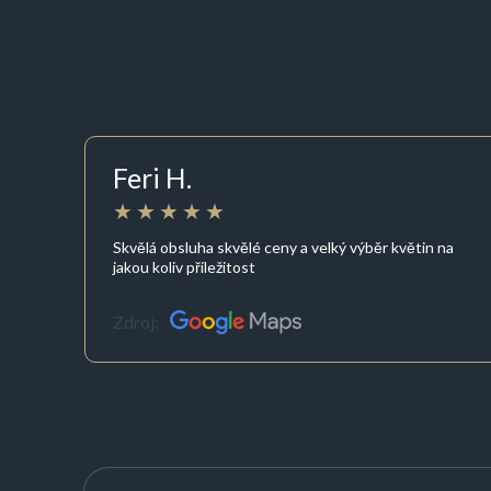
Feri H.
Skvělá obsluha skvělé ceny a velký výběr květin na
jakou koliv příležitost
Zdroj: