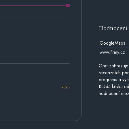
Hodnocen
GoogleMaps
www.firmy.cz
Graf zobrazuje
recenzních por
programu a vyc
Každá křivka od
2025
hodnocení mezi 