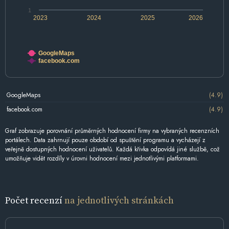
1
2023
2024
2025
2026
GoogleMaps
facebook.com
GoogleMaps
(4.9)
facebook.com
(4.9)
Graf zobrazuje porovnání průměrných hodnocení firmy na vybraných recenzních
portálech. Data zahrnují pouze období od spuštění programu a vycházejí z
veřejně dostupných hodnocení uživatelů. Každá křivka odpovídá jiné službě, což
umožňuje vidět rozdíly v úrovni hodnocení mezi jednotlivými platformami.
Počet recenzí
na jednotlivých stránkách