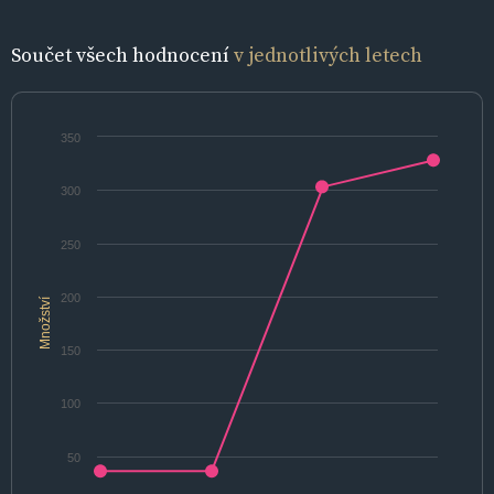
Součet všech hodnocení
v jednotlivých letech
350
300
250
200
Množství
150
100
50