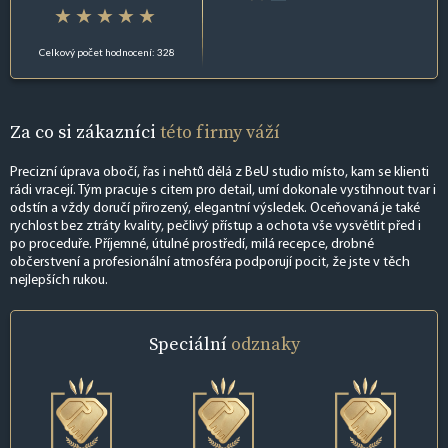
Celkový počet hodnocení: 328
Za co si zákazníci
této firmy váží
Precizní úprava obočí, řas i nehtů dělá z BeU studio místo, kam se klienti
rádi vracejí. Tým pracuje s citem pro detail, umí dokonale vystihnout tvar i
odstín a vždy doručí přirozený, elegantní výsledek. Oceňovaná je také
rychlost bez ztráty kvality, pečlivý přístup a ochota vše vysvětlit před i
po proceduře. Příjemné, útulné prostředí, milá recepce, drobné
občerstvení a profesionální atmosféra podporují pocit, že jste v těch
nejlepších rukou.
Speciální
odznaky