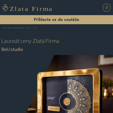
Přihlaste se do soutěže
BeU studio
Domů
Svatební salón Praha
Laureát ceny
Zlatá Firma
BeU studio