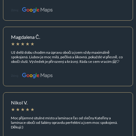
Zdroj:
Magdalena Č.
Už delší dobu chodím na úpravu obočí a jsem vždy maximálně
spokojená. Liubov je moc milá, pečlivá a šikovná, pokaždé ví přesně, co
obočí sluší. Výsledek je přirozený a krásný. Ráda se sem vracím 🤗🤍
Zdroj:
Nikol V.
Moc příjemné útulné místo a laminace řas od slečny Kateřiny a
laminace obočí od Sabiny opravdu perfektní a jsem moc spokojená.
Děkuji:)