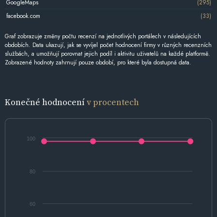
GoogleMaps
(295)
facebook.com
(33)
Graf zobrazuje změny počtu recenzí na jednotlivých portálech v následujících
obdobích. Data ukazují, jak se vyvíjel počet hodnocení firmy v různých recenzních
službách, a umožňují porovnat jejich podíl i aktivitu uživatelů na každé platformě.
Zobrazené hodnoty zahrnují pouze období, pro které byla dostupná data.
Konečné hodnocení
v procentech
100
80
60