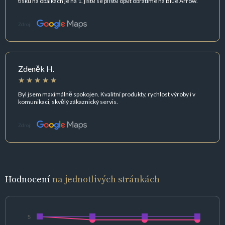
tisku na obálkách je na 1. jistě se příště opět obrátíme na Blue Arrow.
Zdroj:
Zdeněk H.
Byl jsem maximálně spokojen. Kvalitní produkty, rychlost výroby i v
komunikaci, skvělý zákaznický servis.
Zdroj:
Hodnocení
na jednotlivých stránkách
5