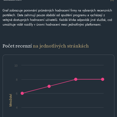
Graf zobrazuje porovnání průměrných hodnocení firmy na vybraných recenzních
portálech. Data zahrnují pouze období od spuštění programu a vycházejí z
veřejně dostupných hodnocení uživatelů. Každá křivka odpovídá jiné službě, což
umožňuje vidět rozdíly v úrovni hodnocení mezi jednotlivými platformami.
Počet recenzí
na jednotlivých stránkách
10
8
6
Množství
4