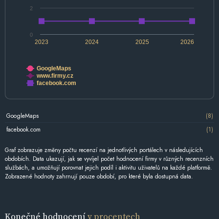
2
0
2023
2024
2025
2026
GoogleMaps
www.firmy.cz
facebook.com
GoogleMaps
(8)
facebook.com
(1)
Graf zobrazuje změny počtu recenzí na jednotlivých portálech v následujících
obdobích. Data ukazují, jak se vyvíjel počet hodnocení firmy v různých recenzních
službách, a umožňují porovnat jejich podíl i aktivitu uživatelů na každé platformě.
Zobrazené hodnoty zahrnují pouze období, pro které byla dostupná data.
Konečné hodnocení
v procentech