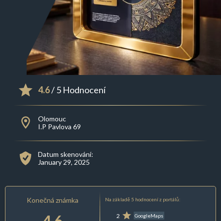
4.6
/ 5 Hodnocení
Olomouc
I.P Pavlova 69
Datum skenování:
January 29, 2025
Konečná známka
Na základě 5 hodnocení z portálů:
4.6
2
GoogleMaps