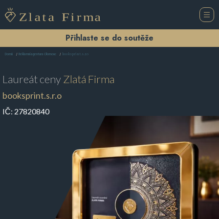
Přihlaste se do soutěže
booksprint.s.r.o
Domů
Reklamní agentura Olomouc
Laureát ceny
Zlatá Firma
booksprint.s.r.o
IČ:
27820840