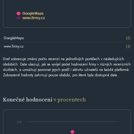
GoogleMaps
www.firmy.cz
GoogleMaps
(2)
www.firmy.cz
(3)
Graf zobrazuje změny počtu recenzí na jednotlivých portálech v následujících
obdobích. Data ukazují, jak se vyvíjel počet hodnocení firmy v různých recenzních
službách, a umožňují porovnat jejich podíl i aktivitu uživatelů na každé platformě.
Zobrazené hodnoty zahrnují pouze období, pro které byla dostupná data.
Konečné hodnocení
v procentech
100