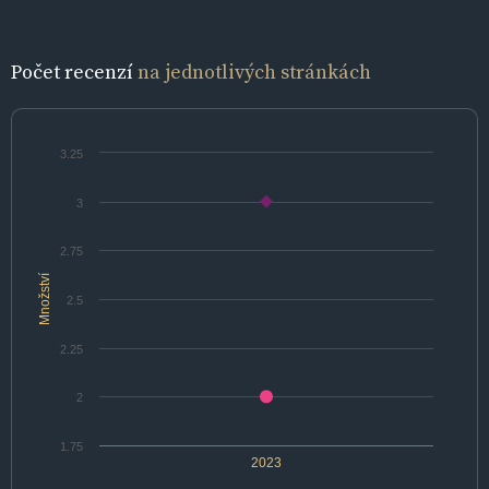
Počet recenzí
na jednotlivých stránkách
3.25
3
2.75
Množství
2.5
2.25
2
1.75
2023