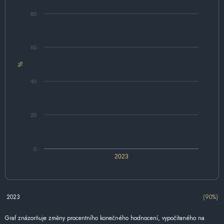
80
60
%
40
20
0
2023
2023
(90%)
Graf znázorňuje změny procentního konečného hodnocení, vypočítaného na