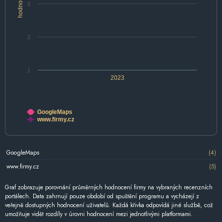
hodnocení
3
2
1
2023
GoogleMaps
www.firmy.cz
GoogleMaps
(4)
www.firmy.cz
(5)
Graf zobrazuje porovnání průměrných hodnocení firmy na vybraných recenzních
portálech. Data zahrnují pouze období od spuštění programu a vycházejí z
veřejně dostupných hodnocení uživatelů. Každá křivka odpovídá jiné službě, což
umožňuje vidět rozdíly v úrovni hodnocení mezi jednotlivými platformami.