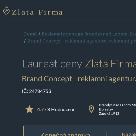
Domů
Reklamní agentura Brandýs nad Labem-Sta
Brand Concept - reklamní agentura, reklamní p
Laureát ceny
Zlatá Firm
Brand Concept - reklamní agentur
IČ:
24784753
Brandýs nad Labem-St
4.7
/ 8 Hodnocení
Boleslav
Zápská 1913
Konečná známka
Na zák