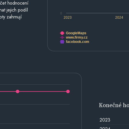
počet hodnocení
at jejich podíl
0
oty zahrnují
2023
2024
GoogleMaps
www.firmy.cz
facebook.com
Konečné h
2023