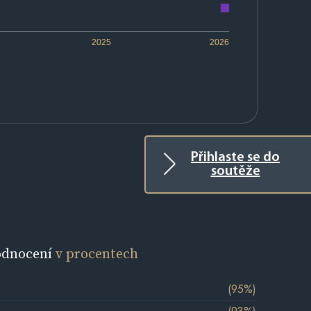
2025
2026
Přihlaste se do
soutěže
odnocení
v procentech
(95%)