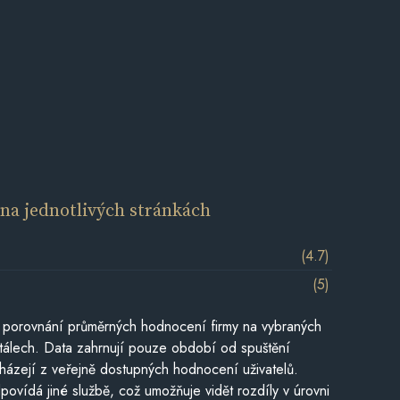
í
na jednotlivých stránkách
(4.7)
(5)
 porovnání průměrných hodnocení firmy na vybraných
tálech. Data zahrnují pouze období od spuštění
házejí z veřejně dostupných hodnocení uživatelů.
povídá jiné službě, což umožňuje vidět rozdíly v úrovni