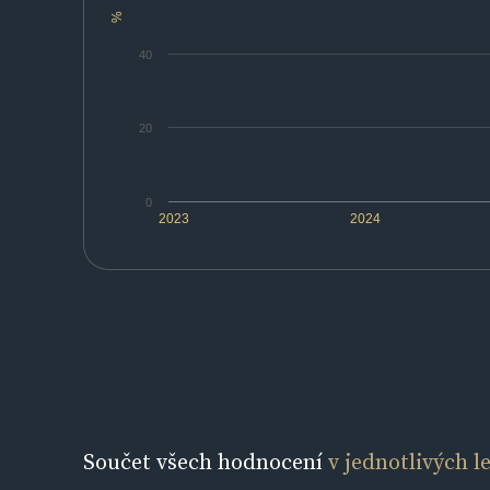
%
40
20
0
2023
2024
Součet všech hodnocení
v jednotlivých l