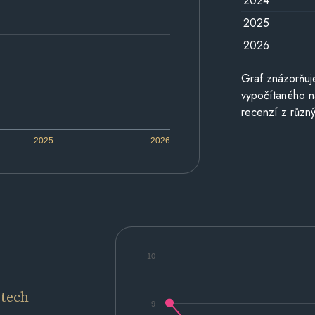
2024
2025
2026
Graf znázorňu
vypočítaného n
recenzí z různý
2025
2026
10
etech
9