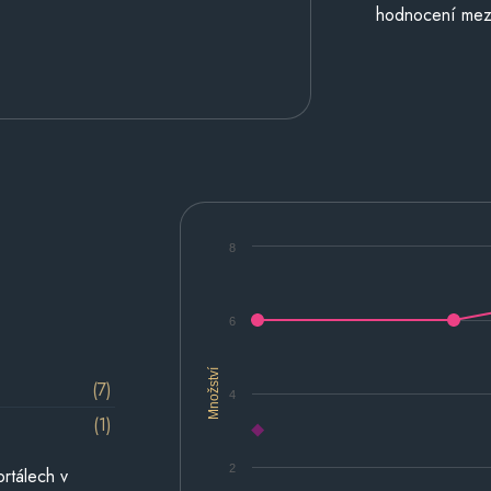
hodnocení mezi 
8
6
Množství
(7)
4
(1)
2
rtálech v