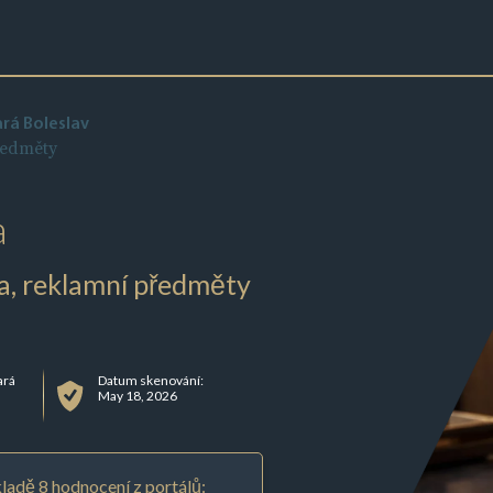
rá Boleslav
ředměty
a
a, reklamní předměty
ará
Datum skenování:
May 18, 2026
ladě 8 hodnocení z portálů: