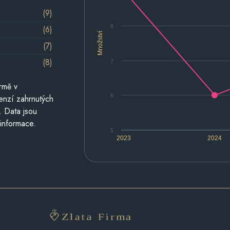
(9)
8
(6)
Množství
(7)
(8)
7
rmě v
6
cenzí zahrnutých
. Data jsou
 informace.
5
2023
2024