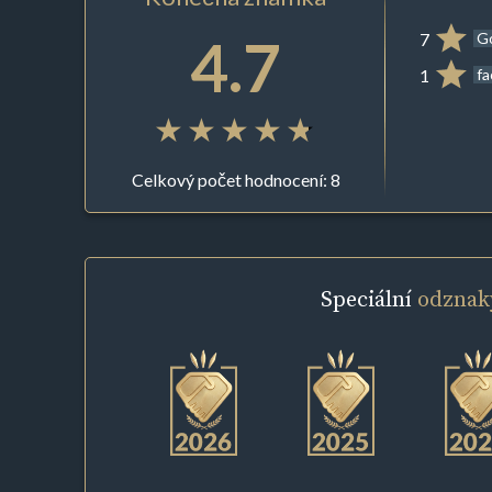
4.7
7
G
1
f
Celkový počet hodnocení: 8
Speciální
odznak