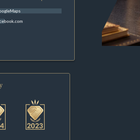
oogleMaps
acebook.com
y