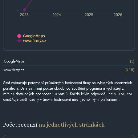
1
2023
2024
2025
2026
GoogleMaps
www.firmy.cz
GoogleMaps
(5)
www.firmy.cz
(3.18)
Graf zobrazuje porovnání průměrných hodnocení firmy na vybraných recenzních
portálech. Data zahrnují pouze období od spuštění programu a vycházejí z
veřejně dostupných hodnocení uživatelů. Každá křivka odpovídá jiné službě, což
umožňuje vidět rozdíly v úrovni hodnocení mezi jednotlivými platformami.
Počet recenzí
na jednotlivých stránkách