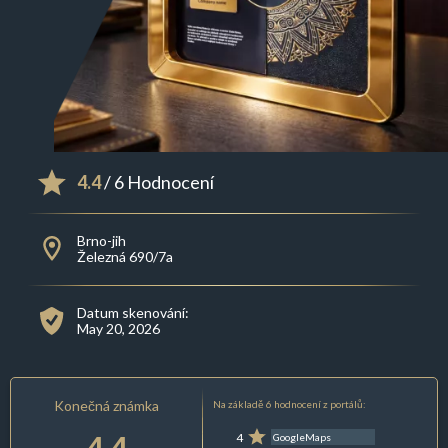
4.4
/ 6 Hodnocení
Brno-jih
Železná 690/7a
Datum skenování:
May 20, 2026
Konečná známka
Na základě 6 hodnocení z portálů:
4.4
4
GoogleMaps