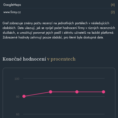
GoogleMaps
(4)
www.firmy.cz
(2)
Graf zobrazuje změny počtu recenzí na jednotlivých portálech v následujících
obdobích. Data ukazují, jak se vyvíjel počet hodnocení firmy v různých recenzních
službách, a umožňují porovnat jejich podíl i aktivitu uživatelů na každé platformě.
Zobrazené hodnoty zahrnují pouze období, pro které byla dostupná data.
Konečné hodnocení
v procentech
100
80
60