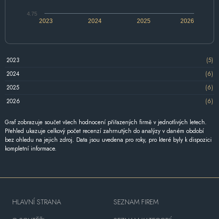
4.75
2023
2024
2025
2026
2023
(5)
2024
(6)
2025
(6)
2026
(6)
Graf zobrazuje součet všech hodnocení přiřazených firmě v jednotlivých letech.
Přehled ukazuje celkový počet recenzí zahrnutých do analýzy v daném období
bez ohledu na jejich zdroj. Data jsou uvedena pro roky, pro které byly k dispozici
kompletní informace.
HLAVNÍ STRANA
SEZNAM FIREM