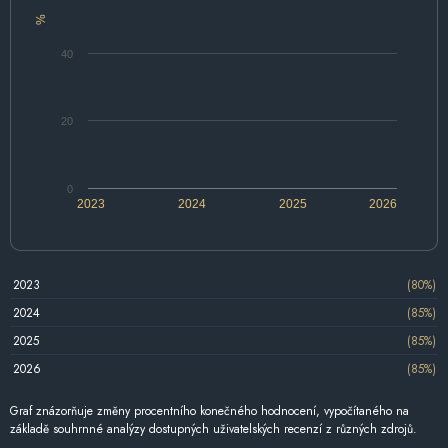
%
40
20
0
2023
2024
2025
2026
2023
(80%)
2024
(85%)
2025
(85%)
2026
(85%)
Graf znázorňuje změny procentního konečného hodnocení, vypočítaného na
základě souhrnné analýzy dostupných uživatelských recenzí z různých zdrojů.