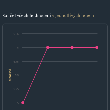
Součet všech hodnocení
v jednotlivých letech
6.25
6
5.75
Množství
5.5
5.25
5