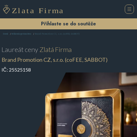
Přihlaste se do soutěže
Brand Promotion CZ, s.r.o. (coFEE, SABBOT)
Domů
Reklamní agentura Brno
Laureát ceny
Zlatá Firma
Brand Promotion CZ, s.r.o. (coFEE, SABBOT)
IČ:
25525158