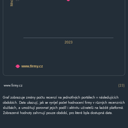
2023
www.firmy.cz
www.firmy.cz
(23)
Graf zobrazuje změny počtu recenzí na jednotlivých portálech v následujících
obdobích. Data ukazují, jak se vyvíjel počet hodnocení firmy v různých recenzních
službách, a umožňují porovnat jejich podíl i aktivitu uživatelů na každé platformě.
Zobrazené hodnoty zahrnují pouze období, pro které byla dostupná data.