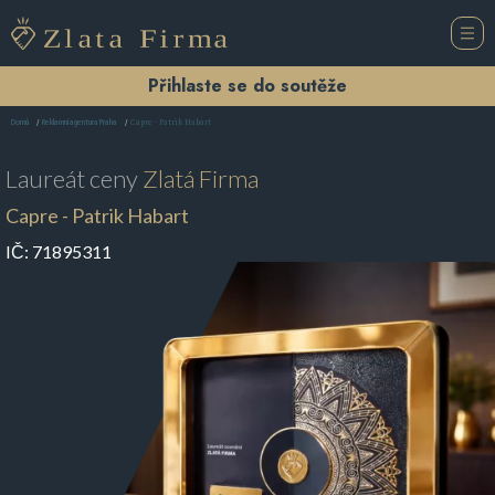
Přihlaste se do soutěže
Capre - Patrik Habart
Domů
Reklamní agentura Praha
Laureát ceny
Zlatá Firma
Capre - Patrik Habart
IČ:
71895311