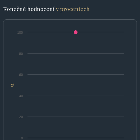
Konečné hodnocení
v procentech
100
80
60
%
40
20
0