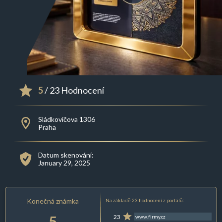
5
/ 23 Hodnocení
Sládkovičova 1306
Praha
Datum skenování:
January 29, 2025
Konečná známka
Na základě 23 hodnocení z portálů:
5
23
www.firmy.cz