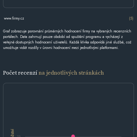
www.firmy.cz
(5)
Graf zobrazuje porovnání průměrných hodnocení firmy na vybraných recenzních
portálech. Data zahrnují pouze období od spuštění programu a vycházejí z
veřejně dostupných hodnocení uživatelů. Každá křivka odpovídá jiné službě, což
umožňuje vidět rozdíly v úrovni hodnocení mezi jednotlivými platformami.
Počet recenzí
na jednotlivých stránkách
Množství
23