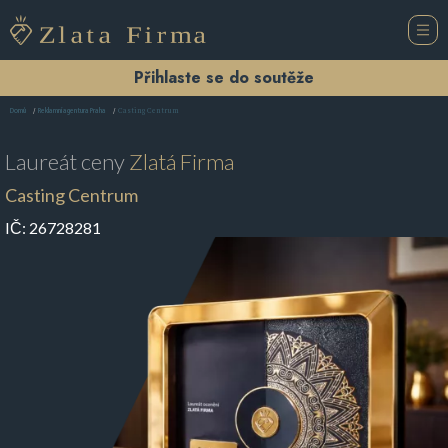
Přihlaste se do soutěže
Casting Centrum
Domů
Reklamní agentura Praha
Laureát ceny
Zlatá Firma
Casting Centrum
IČ:
26728281