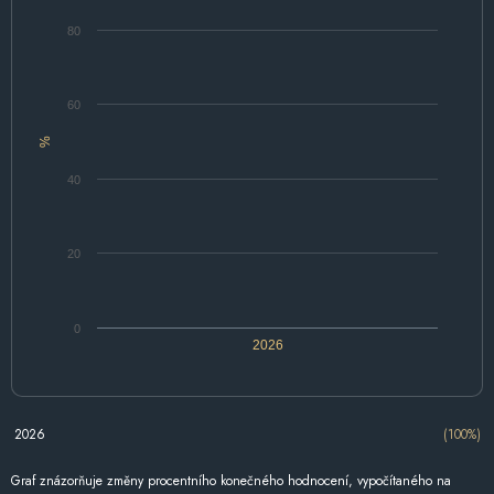
80
60
%
40
20
0
2026
2026
(100%)
Graf znázorňuje změny procentního konečného hodnocení, vypočítaného na