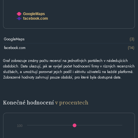
GoogleMaps
facebook.com
GoogleMaps
(3)
facebook.com
(14)
Graf zobrazuje změny počtu recenzí na jednotlivých portálech v následujících
obdobích. Data ukazují, jak se vyvíjel počet hodnocení firmy v různých recenzních
službách, a umožňují porovnat jejich podíl i aktivitu uživatelů na každé platformě.
Zobrazené hodnoty zahrnují pouze období, pro které byla dostupná data.
Konečné hodnocení
v procentech
100