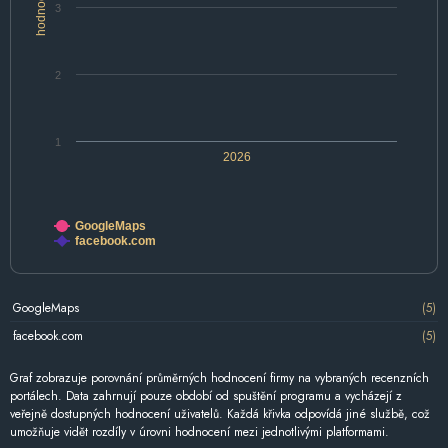
hodnocení
3
2
1
2026
GoogleMaps
facebook.com
GoogleMaps
(5)
facebook.com
(5)
Graf zobrazuje porovnání průměrných hodnocení firmy na vybraných recenzních
portálech. Data zahrnují pouze období od spuštění programu a vycházejí z
veřejně dostupných hodnocení uživatelů. Každá křivka odpovídá jiné službě, což
umožňuje vidět rozdíly v úrovni hodnocení mezi jednotlivými platformami.