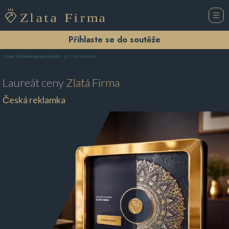
Přihlaste se do soutěže
Česká reklamka
Domů
Reklamní agentura Litoměřice
Laureát ceny
Zlatá Firma
Česká reklamka