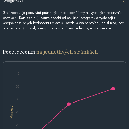
GoogleMaps
(4.5)
Graf zobrazuje porovnání průměrných hodnocení firmy na vybraných recenzních
portálech. Data zahrnují pouze období od spuštění programu a vycházejí z
veřejně dostupných hodnocení uživatelů. Každá křivka odpovídá jiné službě, což
umožňuje vidět rozdíly v úrovni hodnocení mezi jednotlivými platformami.
Počet recenzí
na jednotlivých stránkách
40
35
30
Množství
25
20