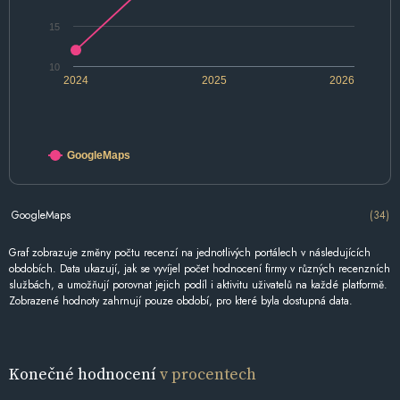
15
10
2024
2025
2026
GoogleMaps
GoogleMaps
(34)
Graf zobrazuje změny počtu recenzí na jednotlivých portálech v následujících
obdobích. Data ukazují, jak se vyvíjel počet hodnocení firmy v různých recenzních
službách, a umožňují porovnat jejich podíl i aktivitu uživatelů na každé platformě.
Zobrazené hodnoty zahrnují pouze období, pro které byla dostupná data.
Konečné hodnocení
v procentech