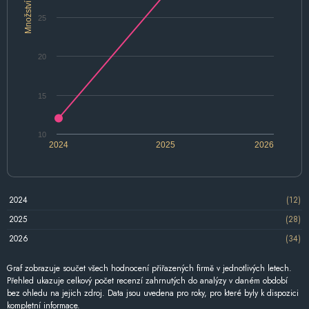
Množství
25
20
15
10
2024
2025
2026
2024
(12)
2025
(28)
2026
(34)
Graf zobrazuje součet všech hodnocení přiřazených firmě v jednotlivých letech.
Přehled ukazuje celkový počet recenzí zahrnutých do analýzy v daném období
bez ohledu na jejich zdroj. Data jsou uvedena pro roky, pro které byly k dispozici
kompletní informace.