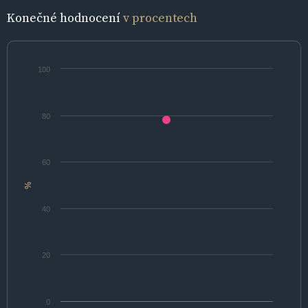
Konečné hodnocení
v procentech
100
80
60
%
40
20
0