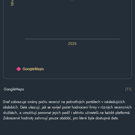
2026
GoogleMaps
GoogleMaps
(11)
Graf zobrazuje změny počtu recenzí na jednotlivých portálech v následujících
obdobích. Data ukazují, jak se vyvíjel počet hodnocení firmy v různých recenzních
službách, a umožňují porovnat jejich podíl i aktivitu uživatelů na každé platformě.
Zobrazené hodnoty zahrnují pouze období, pro které byla dostupná data.