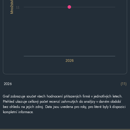
Množství
11
2026
2026
(11)
Graf zobrazuje součet všech hodnocení přiřazených firmě v jednotlivých letech.
Přehled ukazuje celkový počet recenzí zahrnutých do analýzy v daném období
bez ohledu na jejich zdroj. Data jsou uvedena pro roky, pro které byly k dispozici
kompletní informace.