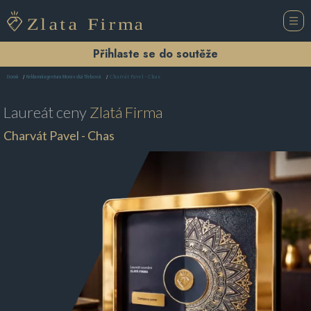
Přihlaste se do soutěže
Charvát Pavel - Chas
Domů
Reklamní agentura Moravská Třebová
Laureát ceny
Zlatá Firma
Charvát Pavel - Chas