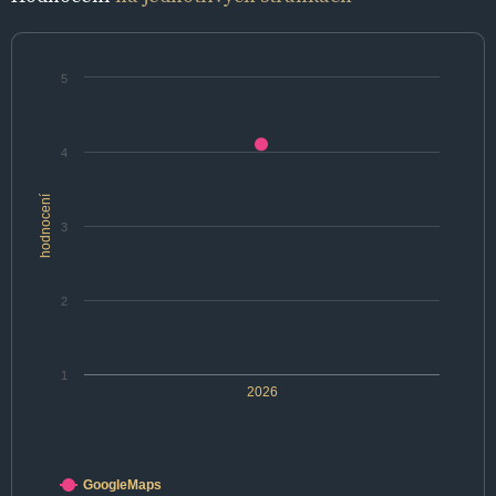
5
4
hodnocení
3
2
1
2026
GoogleMaps