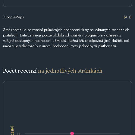
GoogleMaps
(4.1)
Graf zobrazuje porovnání průměrných hodnocení firmy na vybraných recenzních
portálech. Data zahrnují pouze období od spuštění programu a vycházejí z
veřejně dostupných hodnocení uživatelů. Každá křivka odpovídá jiné službě, což
umožňuje vidět rozdíly v úrovni hodnocení mezi jednotlivými platformami.
Počet recenzí
na jednotlivých stránkách
Množství
11